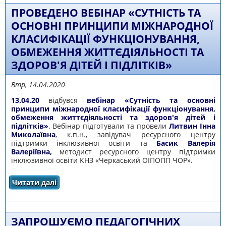
ПРОВЕДЕНО ВЕБІНАР «СУТНІСТЬ ТА
ОСНОВНІ ПРИНЦИПИ МІЖНАРОДНОЇ
КЛАСИФІКАЦІЇ ФУНКЦІОНУВАННЯ,
ОБМЕЖЕННЯ ЖИТТЄДІЯЛЬНОСТІ ТА
ЗДОРОВ'Я ДІТЕЙ І ПІДЛІТКІВ»
Втр, 14.04.2020
13.04.20
відбувся
вебінар «Сутність та основні
принципи міжнародної класифікації функціонування,
обмеження життєдіяльності та здоров'я дітей і
підлітків»
. Вебінар підготували та провели
Литвин Інна
Миколаївна
, к.п.н., завідувач ресурсного центру
підтримки інклюзивної освіти та
Басик Валерія
Валеріївна,
методист ресурсного центру підтримки
інклюзивної освіти КНЗ «Черкаський ОІПОПП ЧОР».
Читати далі
про ПРОВЕДЕНО ВЕБІНАР «СУТНІСТЬ ТА
ОСНОВНІ ПРИНЦИПИ МІЖНАРОДНОЇ
КЛАСИФІКАЦІЇ ФУНКЦІОНУВАННЯ,
ОБМЕЖЕННЯ ЖИТТЄДІЯЛЬНОСТІ ТА ЗДОРОВ'Я
ДІТЕЙ І ПІДЛІТКІВ»
ЗАПРОШУЄМО ПЕДАГОГІЧНИХ