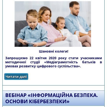
Шановні колеги!
Запрошуємо 22 квітня 2020 року
стати учасниками
методичної студії «Медіаграмотність батьків в
умовах розвитку цифрового суспільства».
Читати далі
про ЗАПРОШУЄМО СТАТИ УЧАСНИКАМИ
МЕТОДИЧНОЇ СТУДІЇ «МЕДІАГРАМОТНІСТЬ
БАТЬКІВ В УМОВАХ РОЗВИТКУ ЦИФРОВОГО
СУСПІЛЬСТВА»
ВЕБІНАР «ІНФОРМАЦІЙНА БЕЗПЕКА.
ОСНОВИ КІБЕРБЕЗПЕКИ»