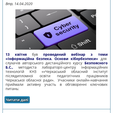
Втр, 14.04.2020
13 квітня
був
проведений вебінар з теми
«Інформаційна безпека. Основи кібербезпеки»
для
слухачів авторського дистанційного курсу
Безпоясного
Б.С.,
методиста лабораторії-центру інформаційних
технологій КНЗ ««Черкаський обласний інститут
післядипломної освіти педагогічних працівників
Черкаської обласної ради». Учасники онлайн-навчання
приймали активну участь в обговоренні ключових
питань:
Читати далі
про ВЕБІНАР «ІНФОРМАЦІЙНА БЕЗПЕКА.
ОСНОВИ КІБЕРБЕЗПЕКИ»