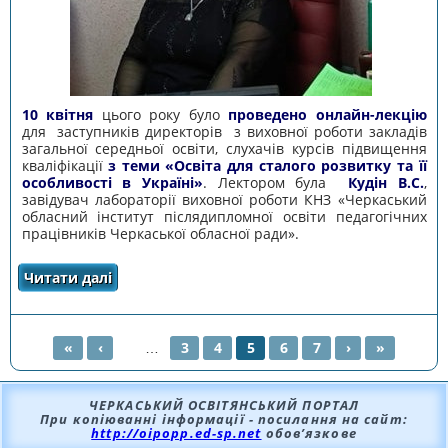
10 квітня
цього року було
проведено онлайн-лекцію
для заступників директорів з виховної роботи закладів
загальної середньої освіти, слухачів курсів підвищення
кваліфікації
з теми «Освіта для сталого розвитку та її
особливості в Україні»
. Лектором була
Кудін В.С.
,
завідувач лабораторії виховної роботи КНЗ «Черкаський
обласний інститут післядипломної освіти педагогічних
працівників Черкаської обласної ради».
Читати далі
про ПРОВЕДЕНО ОНЛАЙН-ЛЕКЦІЮ З ТЕМИ
«ОСВІТА ДЛЯ СТАЛОГО РОЗВИТКУ ТА ЇЇ
ОСОБЛИВОСТІ В УКРАЇНІ»
«
‹
…
3
4
5
6
7
›
»
СТОРІНКИ
ЧЕРКАСЬКИЙ ОСВІТЯНСЬКИЙ ПОРТАЛ
При копіюванні інформації - посилання на сайт:
http://oipopp.ed-sp.net
обов’язкове