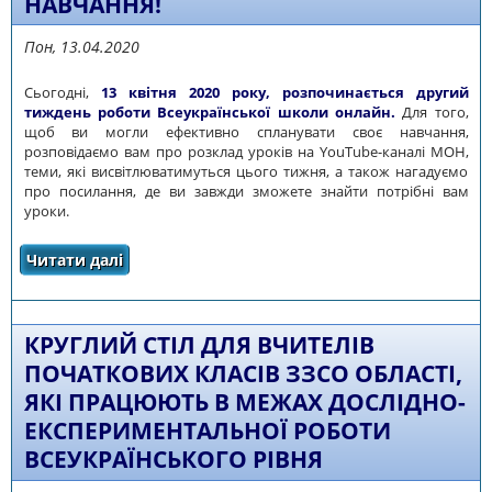
НАВЧАННЯ!
Пон, 13.04.2020
Сьогодні,
13 квітня 2020 року, розпочинається другий
тиждень роботи Всеукраїнської школи онлайн.
Для того,
щоб ви могли ефективно спланувати своє навчання,
розповідаємо вам про розклад уроків на YouTube-каналі МОН,
теми, які висвітлюватимуться цього тижня, а також нагадуємо
про посилання, де ви завжди зможете знайти потрібні вам
уроки.
Читати далі
про 2-Й ТИЖДЕНЬ ВСЕУКРАЇНСЬКОЇ ШКОЛИ
ОНЛАЙН: РОЗКЛАД І ТЕМИ УРОКІВ –
ЗАПЛАНУЙТЕ СВОЄ НАВЧАННЯ!
КРУГЛИЙ СТІЛ ДЛЯ ВЧИТЕЛІВ
ПОЧАТКОВИХ КЛАСІВ ЗЗСО ОБЛАСТІ,
ЯКІ ПРАЦЮЮТЬ В МЕЖАХ ДОСЛІДНО-
ЕКСПЕРИМЕНТАЛЬНОЇ РОБОТИ
ВСЕУКРАЇНСЬКОГО РІВНЯ