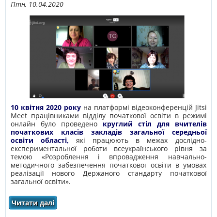
Птн, 10.04.2020
10 квітня 2020 року
на платформі відеоконференцій Jitsi
Meet працівниками відділу початкової освіти в режимі
онлайн було проведено
круглий стіл для вчителів
початкових класів закладів загальної середньої
освіти області,
які працюють в межах дослідно-
експериментальної роботи всеукраїнського рівня за
темою «Розроблення і впровадження навчально-
методичного забезпечення початкової освіти в умовах
реалізації нового Держаного стандарту початкової
загальної освіти».
Читати далі
про КРУГЛИЙ СТІЛ ДЛЯ ВЧИТЕЛІВ
ПОЧАТКОВИХ КЛАСІВ ЗЗСО ОБЛАСТІ, ЯКІ