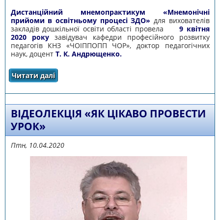
Дистанційний мнемопрактикум «Мнемонічні
прийоми в освітньому процесі ЗДО»
для вихователів
закладів дошкільної освіти області провела
9 квітня
2020 року
завідувач кафедри професійного розвитку
педагогів КНЗ «ЧОІППОПП ЧОР», доктор педагогічних
наук, доцент
Т. К. Андрющенко.
Читати далі
про ДИСТАНЦІЙНИЙ МНЕМОПРАКТИКУМ
«МНЕМОНІЧНІ ПРИЙОМИ В ОСВІТНЬОМУ
ПРОЦЕСІ ЗДО»
ВІДЕОЛЕКЦІЯ «ЯК ЦІКАВО ПРОВЕСТИ
УРОК»
Птн, 10.04.2020