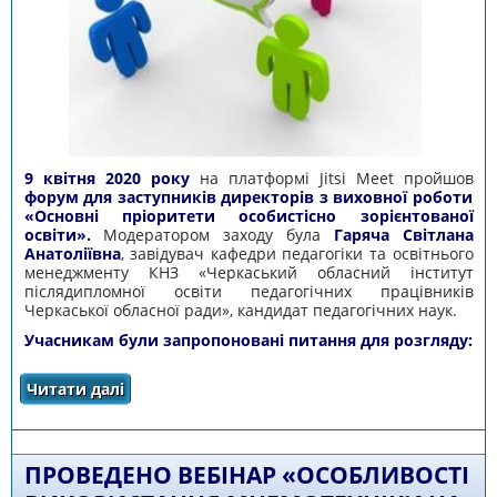
9 квітня 2020 року
на платформі Jitsi Meet пройшов
форум для заступників директорів з виховної роботи
«Основні пріоритети особистісно зорієнтованої
освіти».
Модератором заходу була
Гаряча Світлана
Анатоліївна
, завідувач кафедри педагогіки та освітнього
менеджменту КНЗ «Черкаський обласний інститут
післядипломної освіти педагогічних працівників
Черкаської обласної ради», кандидат педагогічних наук.
Учасникам були запропоновані питання для розгляду:
Читати далі
про ПРОЙШОВ ФОРУМ ДЛЯ ЗАСТУПНИКІВ
ДИРЕКТОРІВ З ВИХОВНОЇ РОБОТИ «ОСНОВНІ
ПРІОРИТЕТИ ОСОБИСТІСНО ЗОРІЄНТОВАНОЇ
ОСВІТИ»
ПРОВЕДЕНО ВЕБІНАР «ОСОБЛИВОСТІ