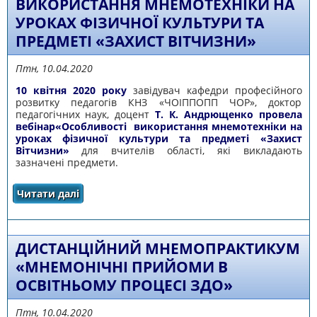
ВИКОРИСТАННЯ МНЕМОТЕХНІКИ НА
УРОКАХ ФІЗИЧНОЇ КУЛЬТУРИ ТА
ПРЕДМЕТІ «ЗАХИСТ ВІТЧИЗНИ»
Птн, 10.04.2020
10 квітня 2020 року
завідувач кафедри професійного
розвитку педагогів КНЗ «ЧОІППОПП ЧОР», доктор
педагогічних наук, доцент
Т. К. Андрющенко провела
вебінар«Особливості використання мнемотехніки на
уроках фізичної культури та предметі «Захист
Вітчизни»
для вчителів області, які викладають
зазначені предмети.
Читати далі
про ПРОВЕДЕНО ВЕБІНАР «ОСОБЛИВОСТІ
ВИКОРИСТАННЯ МНЕМОТЕХНІКИ НА УРОКАХ
ФІЗИЧНОЇ КУЛЬТУРИ ТА ПРЕДМЕТІ «ЗАХИСТ
ВІТЧИЗНИ»
ДИСТАНЦІЙНИЙ МНЕМОПРАКТИКУМ
«МНЕМОНІЧНІ ПРИЙОМИ В
ОСВІТНЬОМУ ПРОЦЕСІ ЗДО»
Птн, 10.04.2020