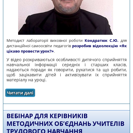
Методист лабораторії виховної роботи
Кондратюк С.Ю.
для
дистанційної самоосвіти педагогів
розробив відеолекцію «Як
цікаво провести урок?»
.
У відео розкриваються особливості дитячого сприйняття
навчальної інформації середніх і старших класів,
надаються поради як говорити, рухатися та що робити,
щоб зацікавити дітей і активізувати їх сприйняття
матеріалу на уроці.
Читати далі
про ВІДЕОЛЕКЦІЯ «ЯК ЦІКАВО ПРОВЕСТИ
УРОК»
ВЕБІНАР ДЛЯ КЕРІВНИКІВ
МЕТОДИЧНИХ ОБ’ЄДНАНЬ УЧИТЕЛІВ
ТРУДОВОГО НАВЧАННЯ,