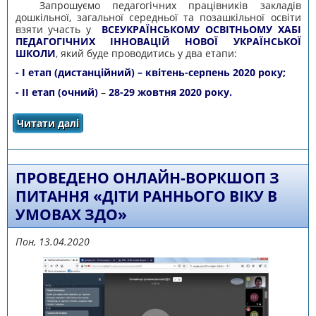
Запрошуємо педагогічних працівників закладів
дошкільної, загальної середньої та позашкільної освіти
взяти участь у
ВСЕУКРАЇНСЬКОМУ ОСВІТНЬОМУ ХАБІ
ПЕДАГОГІЧНИХ ІННОВАЦІЙ НОВОЇ УКРАЇНСЬКОЇ
ШКОЛИ
, який буде проводитись у два етапи:
- І етап (дистанційний) – квітень-серпень 2020 року;
- ІІ етап (очний)
–
28-29 жовтня 2020 року.
Читати далі
про ЗАПРОШУЄМО ПЕДАГОГІЧНИХ
ПРАЦІВНИКІВ ЗАКЛАДІВ ДОШКІЛЬНОЇ,
ЗАГАЛЬНОЇ СЕРЕДНЬОЇ ТА ПОЗАШКІЛЬНОЇ
ОСВІТИ ВЗЯТИ УЧАСТЬ У ВСЕУКРАЇНСЬКОМУ
ОСВІТНЬОМУ ХАБІ ПЕДАГОГІЧНИХ
ПРОВЕДЕНО ОНЛАЙН-ВОРКШОП З
ІННОВАЦІЙ НОВОЇ УКРАЇНСЬКОЇ ШКОЛИ
ПИТАННЯ «ДІТИ РАННЬОГО ВІКУ В
УМОВАХ ЗДО»
Пон, 13.04.2020