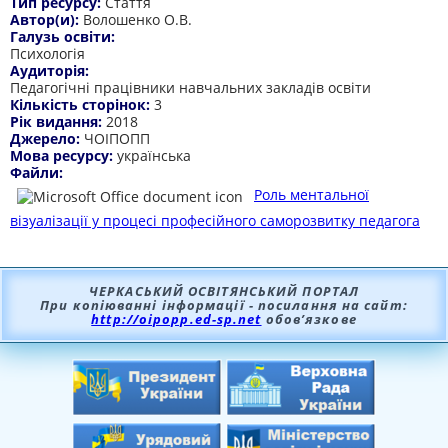
Тип ресурсу:
Стаття
Автор(и):
Волошенко О.В.
Галузь освіти:
Психологія
Аудиторія:
Педагогічні працівники навчальних закладів освіти
Кількість сторінок:
3
Рік видання:
2018
Джерело:
ЧОІПОПП
Мова ресурсу:
українська
Файли:
Роль ментальної
візуалізації у процесі професійного саморозвитку педагога
ЧЕРКАСЬКИЙ ОСВІТЯНСЬКИЙ ПОРТАЛ
При копіюванні інформації - посилання на сайт:
http://oipopp.ed-sp.net
обов’язкове