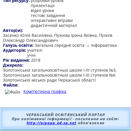
Тип ресурсу:
розробки уроків
презентації
відео уроки
тестові завдання
інтерактивні вправи
дидактичний матеріал
Автор(и):
Засенко Юлія Василівна, Пузєєва Ірина Яківна, Пузєєв
Олександр Олександрович
Галузь освіти:
Загальна середня освіта → Інформатика
Аудиторія:
учителі
учні
Рік видання:
2018
Джерело:
Золотоніської загальноосвітньої школи І-ІІІ ступенів №3,
Золотоніської загальноосвітньої школи І-ІІІ ступенів №6
Золотоніської міської ради Черкаської області
Файли:
Комп’ютерна графіка
ЧЕРКАСЬКИЙ ОСВІТЯНСЬКИЙ ПОРТАЛ
При копіюванні інформації - посилання на сайт:
http://oipopp.ed-sp.net
обов’язкове