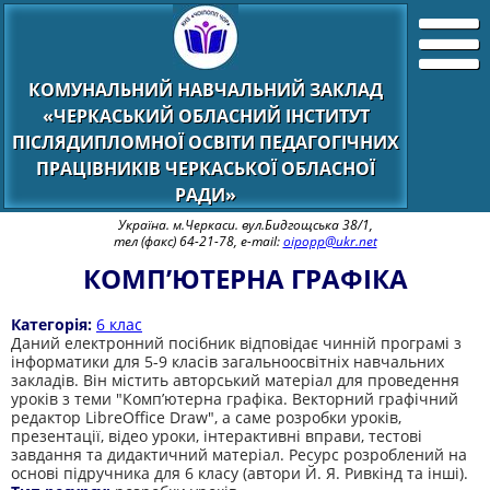
КОМУНАЛЬНИЙ НАВЧАЛЬНИЙ ЗАКЛАД
«ЧЕРКАСЬКИЙ ОБЛАСНИЙ ІНСТИТУТ
ПІСЛЯДИПЛОМНОЇ ОСВІТИ ПЕДАГОГІЧНИХ
ПРАЦІВНИКІВ ЧЕРКАСЬКОЇ ОБЛАСНОЇ
РАДИ»
Україна. м.Черкаси. вул.Бидгощська 38/1,
тел (факс) 64-21-78, e-mail:
oipopp@ukr.net
КОМП’ЮТЕРНА ГРАФІКА
Категорія:
6 клас
Даний електронний посібник відповідає чинній програмі з
інформатики для 5-9 класів загальноосвітніх навчальних
закладів. Він містить авторський матеріал для проведення
уроків з теми "Комп’ютерна графіка. Векторний графічний
редактор LibreOffice Draw", а саме розробки уроків,
презентації, відео уроки, інтерактивні вправи, тестові
завдання та дидактичний матеріал. Ресурс розроблений на
основі підручника для 6 класу (автори Й. Я. Ривкінд та інші).