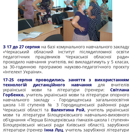
З 17 до 27 серпня
на базі комунального навчального закладу
«Черкаський обласний інститут післядипломної освіти
педагогічних працівників Черкаської обласної ради»
проходило навчання учителів, які викладатимуть у 5 класах,
за 30-годинною програмою науково-педагогічного проєкту
«Інтелект України».
17-25 серпня проводились заняття з використанням
технологій дистанційного навчання
для вчителів
української мови та літератури (тренери:
Світлана
Горбенко,
учитель української мови та літератури опорного
навчального закладу - Городищенська загальноосвітня
школа І-ІІІ ступенів № 3 Городищенської районної ради
Черкаської області та
Валентина Рой,
учитель української
мови та літератури Білоцерківського навчально-виховного
обʼєднання «Перша Білоцерківська гімназія-школа I ступеня»
Білоцерківської міської ради Київської області), зарубіжної
літератури (тренер
Інна Луц
, учитель зарубіжної літератури