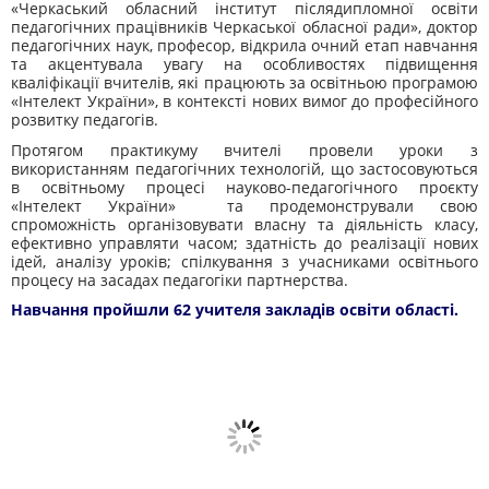
«Черкаський обласний інститут післядипломної освіти
педагогічних працівників Черкаської обласної ради», доктор
педагогічних наук, професор, відкрила очний етап навчання
та акцентувала увагу на особливостях підвищення
кваліфікації вчителів, які працюють за освітньою програмою
«Інтелект України», в контексті нових вимог до професійного
розвитку педагогів.
Протягом практикуму вчителі провели уроки з
використанням педагогічних технологій, що застосовуються
в освітньому процесі науково-педагогічного проєкту
«Інтелект України» та продемонстрували свою
спроможність організовувати власну та діяльність класу,
ефективно управляти часом; здатність до реалізації нових
ідей, аналізу уроків; спілкування з учасниками освітнього
процесу на засадах педагогіки партнерства.
Навчання пройшли 62 учителя закладів освіти області.