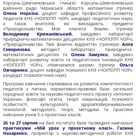
Корсунь-Шевченківської гімназії Корсунь-Шевченківської
районної ради Черкаської області), математики (тренер
Олена Норкіна
, доцент кафедри професійного розвитку
педагогів КНЗ «ЧОІПОПП ЧОР», кандидат педагогічних наук),
а також вчителів, які викладають предмети
«Природознавство. Моя планета Земля» (тренер
Володимир Крижанівський,
завідувач лабораторії
природничо-математичних дисциплін КНЗ «ЧОІПОПП ЧОР»),
«Природознавство. Твої фізичні відкриття» (тренери:
Алла
Северинова
, методист лабораторії природничо-
математичних дисциплін та
Олена Замулко,
завідувач
лабораторії розвитку освіти та педагогічних інновацій КНЗ
«ЧОІПОПП ЧОР»), «Навчаємося разом» (тренер
Ольга
Овчаренко
, доцент кафедри психології КНЗ «ЧОІПОПП ЧОР»,
кандидат психологічних наук).
Програма навчання спрямована на розвиток компетентності
педагогів з питань нормативно-правової бази загальної
середньої освіти та науково-педагогічного проєкту «Інтелект
України», філософії освіти, теорії комунікацій, психології
особистості, культурології, здоров’язбережувальних
технологій, методології, теорії, методики та практики
навчання учнів 5-х проєктних класів.
26 та 27 серпня
на базі інституту були проведені навчальні
практикуми «Мій урок у проєктному класі».
Галина
Назаренко,
проректор з науково-методичної роботи КНЗ