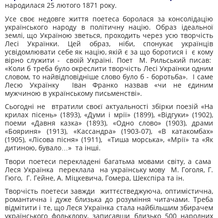
народилася 25 лютого 1871 року.
Усе своє недовге життя поетеса боролася за консолідацію
українського народу в політичну націю. Образ ідеальної
землі, що Україною зветься, проходить через усю творчість
Лесі Українки. Цей образ, ніби, спонукає українців
усвідомлювати себе як націю, якій є за що боротися і є кому
вірно служити - своїй Україні. Поет М. Рильський писав:
«Коли б треба було окреслити творчість Лесі Українки одним
словом, то найвідповідніше слово було б - боротьба». І саме
Лесю Українку Іван Франко назвав «чи не єдиним
мужчиною в українському письменстві».
Сьогодні не втратили своєї актуальності збірки поезій «На
крилах пісень» (1893), «Думи і мрії» (1899), «Відгуки» (1902),
поеми «Давня казка» (1893), «Одно слово» (1903), драми
«Бояриня» (1913), «Кассандра» (1903-07), «В катакомбах»
(1905), «Лісова пісня» (1911), «Тиша морська», «Мрії» та «Як
дитиною, бувало…» та інші.
Твори поетеси перекладені багатьма мовами світу, а сама
Леся Українка переклала на українську мову М. Гоголя, Г.
Гюго, Г. Гейне, А. Міцкевича, Гомера, Шекспіра та ін.
Творчість поетеси завжди життєстведжуюча, оптимістична,
романтична і дуже близька до розуміння читачами. Треба
відмітити і те, що Леся Українка стала найбільшим збирачем
українського фольклору, записавши близько 500 народних