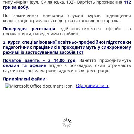
типу «Мрія» (вул. Смілянська, 132). Вартість проживання
112
грн за добу
.
По закінченню навчання слухачі курсів підвищення
кваліфікації отримають свідоцтво встановленого зразка.
Попередня реєстрація
здійснюватиметься офлайн за
посиланнями, наведеними в таблиці.
2. Курси спеціалізованої освітньо-професійної підготовки
педагогічних працівників
проходитимуть у синхронному
режимі із застосуванням засобів ІКТ
Початок занять – з 14.00 год
. Заняття проходитимуть
онлайн та офлайн
згідно з розкладом, який отримають
слухачі на свої електронні адреси після реєстрації.
Прикріплені файли:
Офіційний лист