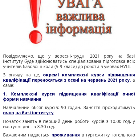
Повідомляємо, що у вересні-грудні 2021 року на базі
інституту буде здійснюватись спеціалізована підготовка всіх
учителів базової школи (5-9 класи) до роботи в умовах НУШ.
З огляду на це,
окремі комплексн
і
курси підвищення
кваліфікації
переносяться з осені на червень 2021 року,
а
саме:
1. Комплексні курси підвищення кваліфікації
очної
форми навчання
Навчальний обсяг курсів: 90 годин. Заняття проходитимуть
очно
на базі інституту
.
Початок занять в перший день роботи курсів з 10.00 год, у
наступні дні – з 8.30 год.
Бажаючим надається
проживання
в гуртожитку готельного