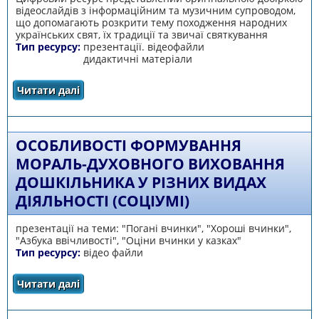
відеослайдів з інформаційним та музичним супроводом,
що допомагають розкрити тему походження народних
українських свят, їх традиції та звичаї святкування
Тип ресурсу:
презентації. відеофайли
дидактичні матеріали
Читати далі
про Духовний скарб українських свят
ОСОБЛИВОСТІ ФОРМУВАННЯ
МОРАЛЬ-ДУХОВНОГО ВИХОВАННЯ
ДОШКІЛЬНИКА У РІЗНИХ ВИДАХ
ДІЯЛЬНОСТІ (СОЦІУМІ)
презентації на теми: "Погані вчинки", "Хороші вчинки",
"Азбука ввічливості", "Оціни вчинки у казках"
Тип ресурсу:
відео файли
Читати далі
про Особливості формування мораль-
духовного виховання дошкільника у різних
видах діяльності (соціумі)