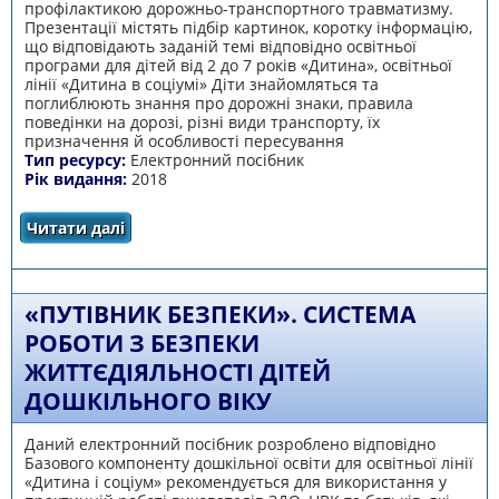
профілактикою дорожньо-транспортного травматизму.
Презентації містять підбір картинок, коротку інформацію,
що відповідають заданій темі відповідно освітньої
програми для дітей від 2 до 7 років «Дитина», освітньої
лінії «Дитина в соціумі» Діти знайомляться та
поглиблюють знання про дорожні знаки, правила
поведінки на дорозі, різні види транспорту, їх
призначення й особливості пересування
Тип ресурсу:
Електронний посібник
Рік видання:
2018
Читати далі
про Формування ціннісних орієнтацій у дітей
дошкільного віку під час ознайомлення з
правилами дорожнього руху
«ПУТІВНИК БЕЗПЕКИ». СИСТЕМА
РОБОТИ З БЕЗПЕКИ
ЖИТТЄДІЯЛЬНОСТІ ДІТЕЙ
ДОШКІЛЬНОГО ВІКУ
Даний електронний посібник розроблено відповідно
Базового компоненту дошкільної освіти для освітньої лінії
«Дитина і соціум» рекомендується для використання у