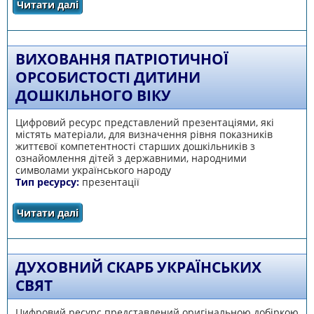
Читати далі
про Організація трудової діяльності з дітьми
дошкільного віку
ВИХОВАННЯ ПАТРІОТИЧНОЇ
ОРСОБИСТОСТІ ДИТИНИ
ДОШКІЛЬНОГО ВІКУ
Цифровий ресурс представлений презентаціями, які
містять матеріали, для визначення рівня показників
життєвої компетентності старших дошкільників з
ознайомлення дітей з державними, народними
символами українського народу
Тип ресурсу:
презентації
Читати далі
про Виховання патріотичної орсобистості
дитини дошкільного віку
ДУХОВНИЙ СКАРБ УКРАЇНСЬКИХ
СВЯТ
Цифровий ресурс представлений оригінальною добіркою