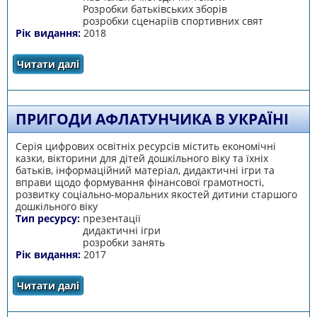
Розробки батьківських зборів
розробки сценаріїв спортивних свят
Рік видання:
2018
Читати далі
про Створення педагогічних умов керівника
щодо соціально-фінансової освіти дітей з
батьківською громадою
ПРИГОДИ АФЛАТУНЧИКА В УКРАЇНІ
Серія цифрових освітніх ресурсів містить економічні
казки, вікторини для дітей дошкільного віку та їхніх
батьків, інформаційний матеріал, дидактичні ігри та
вправи щодо формування фінансової грамотності,
розвитку соціально-моральних якостей дитини старшого
дошкільного віку
Тип ресурсу:
презентації
дидактичні ігри
розробки занять
Рік видання:
2017
Читати далі
про Пригоди Афлатунчика в Україні