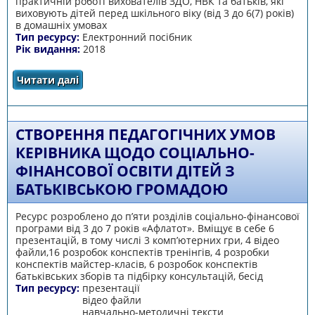
практичній роботі вихователів ЗДО, НВК та батьків, які
виховують дітей перед шкільного віку (від 3 до 6(7) років)
в домашніх умовах
Тип ресурсу:
Електронний посібник
Рік видання:
2018
Читати далі
про «Путівник безпеки». Система роботи з
безпеки життєдіяльності дітей дошкільного
віку
СТВОРЕННЯ ПЕДАГОГІЧНИХ УМОВ
КЕРІВНИКА ЩОДО СОЦІАЛЬНО-
ФІНАНСОВОЇ ОСВІТИ ДІТЕЙ З
БАТЬКІВСЬКОЮ ГРОМАДОЮ
Ресурс розроблено до п’яти розділів соціально-фінансової
програми від 3 до 7 років «Афлатот». Вміщує в себе 6
презентацій, в тому числі 3 комп’ютерних гри, 4 відео
файли,16 розробок конспектів тренінгів, 4 розробки
конспектів майстер-класів, 6 розробок конспектів
батьківських зборів та підбірку консультацій, бесід
Тип ресурсу:
презентації
відео файли
навчально-методичні тексти