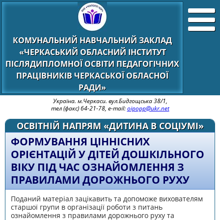
КОМУНАЛЬНИЙ НАВЧАЛЬНИЙ ЗАКЛАД
«ЧЕРКАСЬКИЙ ОБЛАСНИЙ ІНСТИТУТ
ПІСЛЯДИПЛОМНОЇ ОСВІТИ ПЕДАГОГІЧНИХ
ПРАЦІВНИКІВ ЧЕРКАСЬКОЇ ОБЛАСНОЇ
РАДИ»
Україна. м.Черкаси. вул.Бидгощська 38/1,
тел (факс) 64-21-78, e-mail:
oipopp@ukr.net
ОСВІТНІЙ НАПРЯМ «ДИТИНА В СОЦІУМІ»
ФОРМУВАННЯ ЦІННІСНИХ
ОРІЄНТАЦІЙ У ДІТЕЙ ДОШКІЛЬНОГО
ВІКУ ПІД ЧАС ОЗНАЙОМЛЕННЯ З
ПРАВИЛАМИ ДОРОЖНЬОГО РУХУ
Поданий матеріал зацікавить та допоможе вихователям
старшої групи в організації роботи з питань
ознайомлення з правилами дорожнього руху та