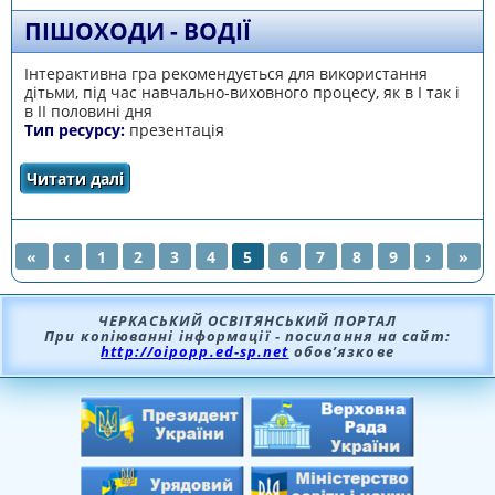
ПІШОХОДИ - ВОДІЇ
Інтерактивна гра рекомендується для використання
дітьми, під час навчально-виховного процесу, як в І так і
в ІІ половині дня
Тип ресурсу:
презентація
Читати далі
про Пішоходи - водії
«
‹
1
2
3
4
5
6
7
8
9
›
»
СТОРІНКИ
ЧЕРКАСЬКИЙ ОСВІТЯНСЬКИЙ ПОРТАЛ
При копіюванні інформації - посилання на сайт:
http://oipopp.ed-sp.net
обов’язкове