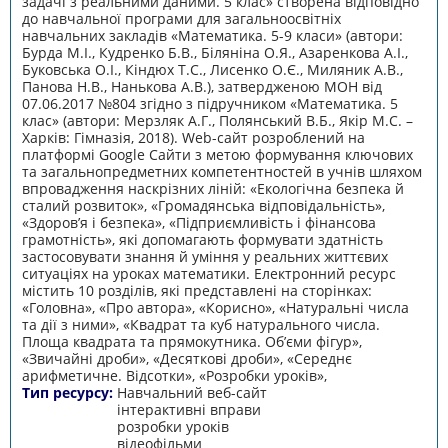
задачі з реальними даними. 5 клас» створена відповідно
до навчальної програми для загальноосвітніх
навчальних закладів «Математика. 5-9 класи» (автори:
Бурда М.І., Кудренко Б.В., Біляніна О.Я., Азаренкова А.І.,
Буковська О.І., Кіндюх Т.С., Лисенко О.Є., Миляник А.В.,
Панова Н.В., Нанькова А.В.), затвердженою МОН від
07.06.2017 №804 згідно з підручником «Математика. 5
клас» (автори: Мерзляк А.Г., Полянський В.Б., Якір М.С. –
Харків: Гімназія, 2018). Web-cайт розроблений на
платформі Google Сайти з метою формування ключових
та загальнопредметних компетентностей в учнів шляхом
впровадження наскрізних ліній: «Екологічна безпека й
сталий розвиток», «Громадянська відповідальність»,
«Здоров’я і безпека», «Підприємливість і фінансова
грамотність», які допомагають формувати здатність
застосовувати знання й уміння у реальних життєвих
ситуаціях на уроках математики. Електронний ресурс
містить 10 розділів, які представлені на сторінках:
«Головна», «Про автора», «Корисно», «Натуральні числа
та дії з ними», «Квадрат та куб натурального числа.
Площа квадрата та прямокутника. Об’єми фігур»,
«Звичайні дроби», «Десяткові дроби», «Середнє
арифметичне. Відсотки», «Розробки уроків»,
Тип ресурсу:
Навчальний веб-сайт
інтерактивні вправи
розробки уроків
відеофільми