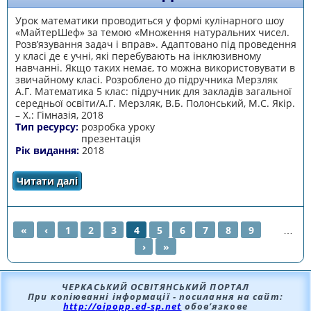
Урок математики проводиться у формі кулінарного шоу
«МайтерШеф» за темою «Множення натуральних чисел.
Розв’язування задач і вправ». Адаптовано під проведення
у класі де є учні, які перебувають на інклюзивному
навчанні. Якщо таких немає, то можна використовувати в
звичайному класі. Розроблено до підручника Мерзляк
А.Г. Математика 5 клас: підручник для закладів загальної
середньої освіти/А.Г. Мерзляк, В.Б. Полонський, М.С. Якір.
– Х.: Гімназія, 2018
Тип ресурсу:
розробка уроку
презентація
Рік видання:
2018
Читати далі
про Множення натуральних чисел.
Розв’язування задач і вправ
«
‹
1
2
3
4
5
6
7
8
9
…
›
»
СТОРІНКИ
ЧЕРКАСЬКИЙ ОСВІТЯНСЬКИЙ ПОРТАЛ
При копіюванні інформації - посилання на сайт:
http://oipopp.ed-sp.net
обов’язкове