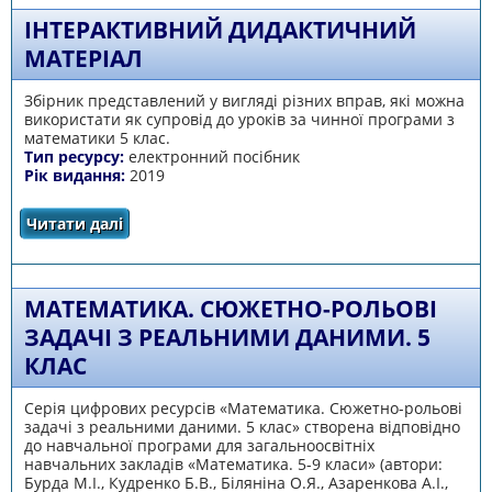
ІНТЕРАКТИВНИЙ ДИДАКТИЧНИЙ
МАТЕРІАЛ
Збірник представлений у вигляді різних вправ, які можна
використати як супровід до уроків за чинної програми з
математики 5 клас.
Тип ресурсу:
електронний посібник
Рік видання:
2019
Читати далі
про Інтерактивний дидактичний матеріал
МАТЕМАТИКА. СЮЖЕТНО-РОЛЬОВІ
ЗАДАЧІ З РЕАЛЬНИМИ ДАНИМИ. 5
КЛАС
Серія цифрових ресурсів «Математика. Сюжетно-рольові
задачі з реальними даними. 5 клас» створена відповідно
до навчальної програми для загальноосвітніх
навчальних закладів «Математика. 5-9 класи» (автори:
Бурда М.І., Кудренко Б.В., Біляніна О.Я., Азаренкова А.І.,