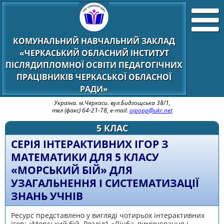
КОМУНАЛЬНИЙ НАВЧАЛЬНИЙ ЗАКЛАД
«ЧЕРКАСЬКИЙ ОБЛАСНИЙ ІНСТИТУТ
ПІСЛЯДИПЛОМНОЇ ОСВІТИ ПЕДАГОГІЧНИХ
ПРАЦІВНИКІВ ЧЕРКАСЬКОЇ ОБЛАСНОЇ
РАДИ»
Україна. м.Черкаси. вул.Бидгощська 38/1,
тел (факс) 64-21-78, e-mail:
oipopp@ukr.net
5 КЛАС
СЕРІЯ ІНТЕРАКТИВНИХ ІГОР З
МАТЕМАТИКИ ДЛЯ 5 КЛАСУ
«МОРСЬКИЙ БІЙ» ДЛЯ
УЗАГАЛЬНЕННЯ І СИСТЕМАТИЗАЦІЇ
ЗНАНЬ УЧНІВ
Ресурс представлено у вигляді чотирьох інтерактивних
ігор: «Морський бій. Розділ1 «Лічба, вимірювання і