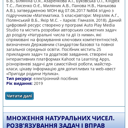
Б.В., Біляніна О.Я., Азаренкова А.І., Буковська О.І., Кіндюх
Т.С., Лисенко О.Є., Миляник А.В., Панова Н.В., Нанькова
А.В.), затвердженою МОН від 07.06.2017 №804 згідно з
підручником «Математика. 5 клас»(автори: Мерзляк А.Г.,
Полянський В.Б., Якір М.С. – Харків: Гімназія, 2018). Даний
цифровий ресурс створено у програмі Auto Play Media
Studio та містить розробки авторських сюжетних задач
до розділу «Натуральні числа та дії із ними», які
спрямовані на формування ключових компетентностей,
визначених Державним стандартом базової та повної
загальної середньої освіти. Посібник містить 25
прикладних задач та додаткові завдання, створені на
інтерактивних платформах Kahoot та Learning Apps,
різнорівневі задачі для самостійної роботи, майстер-
класи, цікаву інформацію для допитливих та web-квест
«Пригоди родини Нулика».
Тип ресурсу:
електронний посібник
Рік видання:
2019
Читати далі
про Сюжетні задачі з реальними даними. 5
клас
МНОЖЕННЯ НАТУРАЛЬНИХ ЧИСЕЛ.
РОЗВ’ЯЗУВАННЯ ЗАДАЧ І ВПРАВ