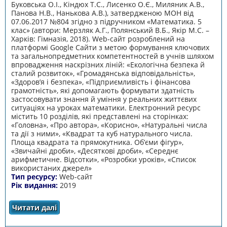
Буковська О.І., Кіндюх Т.С., Лисенко О.Є., Миляник А.В.,
Панова Н.В., Нанькова А.В.), затвердженою МОН від
07.06.2017 №804 згідно з підручником «Математика. 5
клас» (автори: Мерзляк А.Г., Полянський В.Б., Якір М.С. –
Харків: Гімназія, 2018). Web-cайт розроблений на
платформі Google Сайти з метою формування ключових
та загальнопредметних компетентностей в учнів шляхом
впровадження наскрізних ліній: «Екологічна безпека й
сталий розвиток», «Громадянська відповідальність»,
«Здоров’я і безпека», «Підприємливість і фінансова
грамотність», які допомагають формувати здатність
застосовувати знання й уміння у реальних життєвих
ситуаціях на уроках математики. Електронний ресурс
містить 10 розділів, які представлені на сторінках:
«Головна», «Про автора», «Корисно», «Натуральні числа
та дії з ними», «Квадрат та куб натурального числа.
Площа квадрата та прямокутника. Об’єми фігур»,
«Звичайні дроби», «Десяткові дроби», «Середнє
арифметичне. Відсотки», «Розробки уроків», «Список
використаних джерел»
Тип ресурсу:
Web-cайт
Рік видання:
2019
Читати далі
про Математика. Сюжетно-рольові задачі з
реальними даними. 5 клас