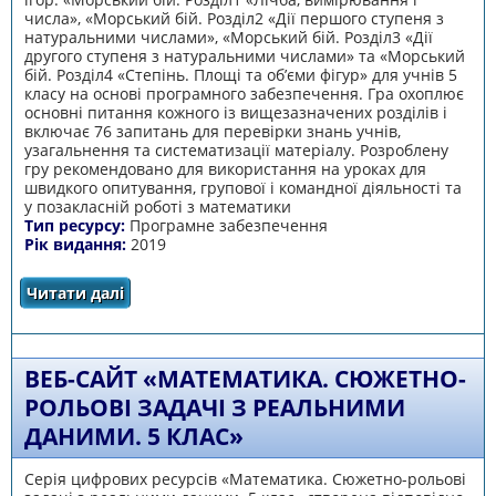
числа», «Морський бій. Розділ2 «Дії першого ступеня з
натуральними числами», «Морський бій. Розділ3 «Дії
другого ступеня з натуральними числами» та «Морський
бій. Розділ4 «Степінь. Площі та об’єми фігур» для учнів 5
класу на основі програмного забезпечення. Гра охоплює
основні питання кожного із вищезазначених розділів і
включає 76 запитань для перевірки знань учнів,
узагальнення та систематизації матеріалу. Розроблену
гру рекомендовано для використання на уроках для
швидкого опитування, групової і командної діяльності та
у позакласній роботі з математики
Тип ресурсу:
Програмне забезпечення
Рік видання:
2019
Читати далі
про Серія інтерактивних ігор з математики
для 5 класу «Морський бій» для
узагальнення і систематизації знань учнів
ВЕБ-САЙТ «МАТЕМАТИКА. СЮЖЕТНО-
РОЛЬОВІ ЗАДАЧІ З РЕАЛЬНИМИ
ДАНИМИ. 5 КЛАС»
Серія цифрових ресурсів «Математика. Сюжетно-рольові