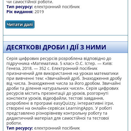
чи самостійної роботи.
Тип ресурсу:
електронний посібник
Рік видання:
2019
Читати далі
про Сюжетні задачі. Математика 5 клас
ДЕСЯТКОВІ ДРОБИ І ДІЇ З НИМИ
Серія цифрових ресурсів розроблена відповідно до
підручника «Математика. 5 клас» О.С. Істер. — Київ:
Генеза, 2018. — 352 с. Електронний посібник
призначений для використання на уроках математики
при вивченні тем: «Звичайний дріб. Знаходження дробу
від числа. Знаходження числа за його дробом. Звичайні
дроби та ділення натуральних чисел». Серія цифрових
ресурсів містить презентації до уроків, розгорнуті
конспекти уроків, відеофайли, тестові завдання,
розроблені в програмі easyQuizzy, інтерактивні ігри,
створені на онлайн-сервісах LearningApps. У роботі
представлено різнорівневу контрольну роботу та
дидактичний матеріал для самостійної та тестової
роботи.
Тип ресурсу:
електронний посібник