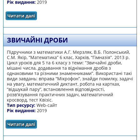
Рік видання:
2019
Читати далі
про Десяткові дроби і дії з ними
ЗВИЧАЙНІ ДРОБИ
Підручники з математики А.Г. Мерзляк, В.Б. Полонський,
С.М. Якір, “Математика” 6 клас, Харків, “Гімназія”. 2013 р.
Цикл уроків для 5 та 6 класу з теми: ”Звичайні дроби,
мішані числа, додавання та віднімання дробів з
однаковими та різними знаменниками”. Використані такі
види завдань: вправа “Мікрофон”, знайди помилку, задачі
на увагу, математичний диктант, робота на картках,
“відшукай пару”, встановлення відповідності,
розв'язування практичних задач, математичний
кросворд, тест Квізіс.
Тип ресурсу:
Web-сайт
Рік видання:
2019
Читати далі
про Звичайні дроби