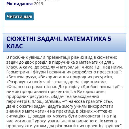
Рік видання:
2019
Читати далі
про Веб-сайт «Математика. Сюжетно-
рольові задачі з реальними даними. 5 клас»
СЮЖЕТНІ ЗАДАЧІ. МАТЕМАТИКА 5
КЛАС
В посібник увійшли презентації різних видів сюжетних
задач до двох розділів підручника з математики для 5
класу. А саме, до розділу «Натуральні числа і дії над ними.
Геометричні фігури і величини» розроблено презентації:
«Безпека руху», «Використання природних ресурсів»,
«Розрахунки пов’язані з календарем, годинником»,
«Фінансова грамотність». До розділу «Дробові числа і дії з
ними» представлені презентації: « Використання
природних ресурсів», «Задачі на знаходження
периметрів, площ, об’ємів», «Фінансова грамотність».
Дані сюжетні задачі дадуть змогу учням використати
знання з математики на практиці, в різних життєвих
ситуаціях. Ці завдання можуть бути використані на під
час мотивації уроку, узагальнення вивченого. Їх можна
пропонувати учням для різноманітних проектів, групової