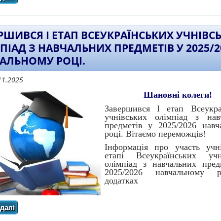
2025/2026 навчально
РШИВСЯ І ЕТАП ВСЕУКРАЇНСЬКИХ УЧНІВС
ПІАД З НАВЧАЛЬНИХ ПРЕДМЕТІВ У 2025/2
АЛЬНОМУ РОЦІ.
11.2025
Шановні колеги!
Завершився І етап Всеукра
учнівських олімпіад з нав
предметів у 2025/2026 навч
році. Вітаємо переможців!
Інформація про участь учн
етапі Всеукраїнських учн
олімпіад з навчальних пред
2025/2026 навчальному 
додатках
далі
про Завершився І етап Всеукраїнських учнівських олім
навчальному ро