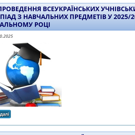
ПРОВЕДЕННЯ ВСЕУКРАЇНСЬКИХ УЧНІВСЬК
ПІАД З НАВЧАЛЬНИХ ПРЕДМЕТІВ У 2025/2
АЛЬНОМУ РОЦІ
10.2025
далі
про Про проведення Всеукраїнських учнівських олімп
навчальному ро