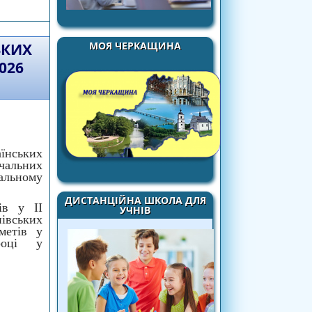
му роцi
МОЯ ЧЕРКАЩИНА
ЬКИХ
026
їнських
чальних
альному
ДИСТАНЦІЙНА ШКОЛА ДЛЯ
ів у ІІ
УЧНІВ
івських
метів у
році у
піад з навчальних предметів у 2025/2026
ці.