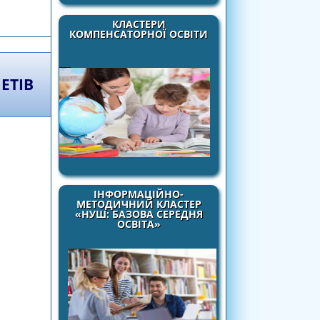
ської олімпіади з французької мови
КЛАСТЕРИ
КОМПЕНСАТОРНОЇ ОСВІТИ
ЕТIВ
ІНФОРМАЦІЙНО-
МЕТОДИЧНИЙ КЛАСТЕР
«НУШ: БАЗОВА СЕРЕДНЯ
ОСВІТА»
ких олiмпiад з навчальних предметiв у