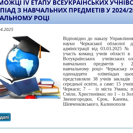
МОЖЦІ ІV ЕТАПУ ВСЕУКРАЇНСЬКИХ УЧНІВ
ПІАД З НАВЧАЛЬНИХ ПРЕДМЕТІВ У 2024/2
АЛЬНОМУ РОЦІ
04.2025
Відповідно до наказу Управління
науки Черкаської обласної д
адміністрації від 03.03.2025 №
участь команд учнів області в 
Всеукраїнських учнівських ол
навчальних предметів у 20
навчальному році» Черкаську о
одинадцяти олімпіадах цьо
представляли 38 учнів закладів 
середньої освіти, а саме: 15 учнів
Черкаси; 7 – із міста Умань; п
Сміли, Христинівки; по 1 – із Зо
Звенигородки, Єрок, Канева, 
Шевченківського, Калинополя
далі
про Переможці ІV етапу Всеукраїнських учнівських олі
навчальному ро