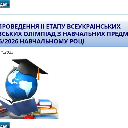
далі
про Попередні результати ІІ етапу Всеукраїнської учнів
ПРОВЕДЕННЯ II ЕТАПУ ВСЕУКРАIНСЬКИХ
ВСЬКИХ ОЛIМПIАД З НАВЧАЛЬНИХ ПРЕДМ
25/2026 НАВЧАЛЬНОМУ РОЦI
11.2025
далі
про Про проведення II етапу Всеукраiнських учнiвсь