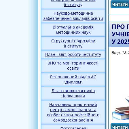
Читати 
інституту
Науково-методичне
забезпечення закладів освіти
ПРО 
Віртуальна академія
методичних наук
УЧНI
У 20
Структурні підрозділи
інституту
Втр, 18.
План і звіт роботи інституту
ЗНО та моніторинг якості
освіти
Регіональний відділ АС
"Диплом"
Ліга старшокласників
Черкащини
Навчально-практичний
центр самопізнання та
особистісно-професійного
самовдосконалення
Читати 
Фотогалерея