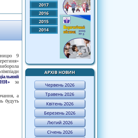
ької олімпіади з історії
2017
2016
2015
2014
еницю 9
ерегиня»
виборола
олімпіади
АРХІВ НОВИН
ціальний
НЯ»
за
Червень 2026
Травень 2026
чання, а
нь будуть
Квітень 2026
Березень 2026
Лютий 2026
Січень 2026