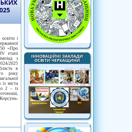
СЬКИХ
025
 освіти і
ержавної
 50 «Про
ІV етапі
ІННОВАЦІЙНІ ЗАКЛАДИ
імпіад з
ОСВІТИ ЧЕРКАЩИНИ
24/2025
бласть в
го року
загальної
 із міста
о 2 – із
лотоноші,
Корсунь-
мпіад з навчальних предметів у 2024/2025
ці