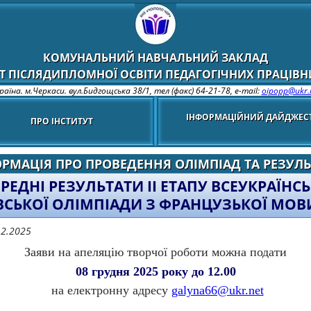
КОМУНАЛЬНИЙ НАВЧАЛЬНИЙ ЗАКЛАД
Т ПІСЛЯДИПЛОМНОЇ ОСВІТИ ПЕДАГОГІЧНИХ ПРАЦІВНИ
раїна. м.Черкаси. вул.Бидгощська 38/1,
тел (факс) 64-21-78, e-mail:
oipopp@ukr.
ІНФОРМАЦІЙНИЙ ДАЙДЖЕС
ПРО ІНСТИТУТ
РМАЦІЯ ПРО ПРОВЕДЕННЯ ОЛІМПІАД ТА РЕЗУЛ
РЕДНІ РЕЗУЛЬТАТИ ІІ ЕТАПУ ВСЕУКРАЇНСЬ
ВСЬКОЇ ОЛІМПІАДИ З ФРАНЦУЗЬКОЇ МОВ
12.2025
Заяви на апеляцію творчої роботи можна подати
08 грудня 2025 року до 12.00
на електронну адресу
galyna66@ukr.net