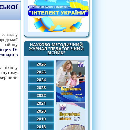
СЬКОЇ
 8 класу
родської
НАУКОВО-МЕТОДИЧНИЙ
 району
ЖУРНАЛ "ПЕДАГОГІЧНИЙ
ісце у ІV
ВІСНИК"
імпіади з
2026
спіхів у
2025
гнутому,
о вершини
2024
2023
2022
2021
2020
2019
2018