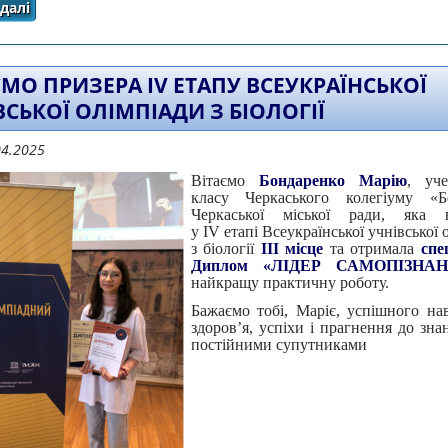
далі
про Вітаємо переможницю ІV етапу Всеукраїнської учнівс
ЄМО ПРИЗЕРА ІV ЕТАПУ ВСЕУКРАЇНСЬКОЇ
ВСЬКОЇ ОЛІМПІАДИ З БІОЛОГІЇ
04.2025
Вітаємо
Бондаренко Марію
, уч
класу Черкаського колегіуму «Б
Черкаської міської ради, яка 
у ІV етапі Всеукраїнської учнівської 
з біології
ІІІ місце
та отримала
спе
Диплом «ЛІДЕР САМОПІЗНАН
найкращу практичну роботу.
Бажаємо тобі, Маріє, успішного нав
здоров’я, успіхи і прагнення до зна
постійними супутниками