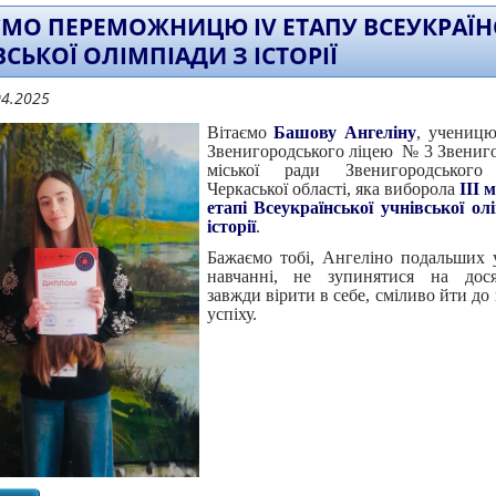
ЄМО ПЕРЕМОЖНИЦЮ ІV ЕТАПУ ВСЕУКРАЇН
ВСЬКОЇ ОЛІМПІАДИ З ІСТОРІЇ
04.2025
Вітаємо
Башову Ангеліну
, ученицю
Звенигородського ліцею № 3 Звениго
міської ради Звенигородського
Черкаської області, яка виборола
ІІІ м
етапі Всеукраїнської учнівської ол
історії
.
Бажаємо тобі, Ангеліно подальших у
навчанні, не зупинятися на дося
завжди вірити в себе, сміливо йти д
успіху.