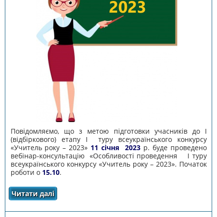
Повідомляємо, що з метою підготовки учасників до І
(відбіркового) етапу І туру всеукраїнського конкурсу
«Учитель року – 2023»
11 січня 2023
р. буде проведено
вебінар-консультацію «Особливості проведення І туру
всеукраїнського конкурсу «Учитель року – 2023». Початок
роботи о
15.10
.
Читати далі
про Про вебінар-консультацію щодо І
(відбіркового) етапу І туру всеукраїнського
конкурсу «Учитель року – 2023»