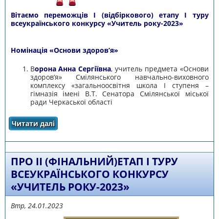
Вітаємо переможців І (відбіркового) етапу І туру
всеукраїнського конкурсу «Учитель року-2023»
Номінація «Основи здоров’я»
В
орона Анна Сергіївна
, учитель предмета «Основи
здоров’я» Смілянського навчально-виховного
комплексу «загальноосвітня школа І ступеня –
гімназія імені В.Т. Сенатора Смілянської міської
ради Черкаської області
Читати далі
про "Закінчився І (відбірковий) етап І туру
всеукраїнського конкурсу "Учитель року -
2023"
ПРО ІІ (ФІНАЛЬНИЙ)ЕТАП І ТУРУ
ВСЕУКРАЇНСЬКОГО КОНКУРСУ
«УЧИТЕЛЬ РОКУ-2023»
Втр, 24.01.2023