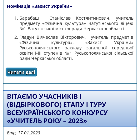
Номінація «Захист України»
Барабаш Станіслав Костянтинович, учитель
предмету «Фізична культура» Ватутінського ліцею
№1 Ватутінської міської ради Черкаської області.
Гладун В'ячеслав Вікторович, учитель предметів
«Фізична культура», «Захист України»
Руськополянського закладу загальної середньої
освіти I-III ступенів №1 Руськополянської сільської
ради Черкаської області.
Читати далі
про Вітаємо переможців І (відбіркового)
етапу І туру всеукраїнського конкурсу
«Учитель року-2023»
ВІТАЄМО УЧАСНИКІВ І
(ВІДБІРКОВОГО) ЕТАПУ І ТУРУ
ВСЕУКРАЇНСЬКОГО КОНКУРСУ
«УЧИТЕЛЬ РОКУ – 2023»
Втр, 17.01.2023