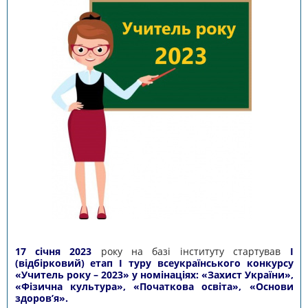
17 січня
2023
року
н
а базі інститут
у
стартував
І
(відбірковий) етап І туру всеукраїнського конкурсу
«Учитель року – 2023» у номінаціях: «Захист України»,
«Фізична культура», «Початкова освіта», «Основи
здоров’я».