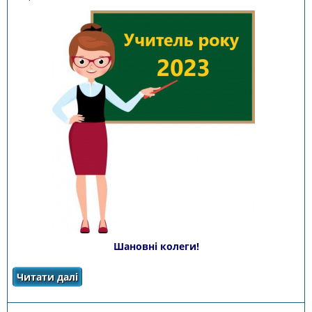
Шановні колеги!
Читати далі
про І (фінальний) етап І туру
всеукраїнського конкурсу «Учитель року -
2023»