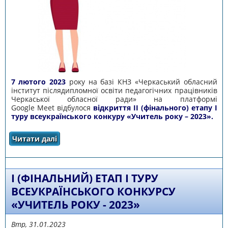
7 лютого 2023
року на базі КНЗ «Черкаський обласний
інститут післядипломної освіти педагогічних працівників
Черкаської обласної ради» на платформі
Google Meet відбулося
відкриття ІІ (фінального) етапу І
туру всеукраїнського конкуру «Учитель року – 2023».
Читати далі
про Розпочався ІІ (фінальний) етап І туру
всеукраїнського конкурсу «Учитель
року-2023»
І (ФІНАЛЬНИЙ) ЕТАП І ТУРУ
ВСЕУКРАЇНСЬКОГО КОНКУРСУ
«УЧИТЕЛЬ РОКУ - 2023»
Втр, 31.01.2023