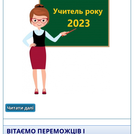
Читати далі
про Про ІІ (фінальний)етап І туру
всеукраїнського конкурсу «Учитель
року-2023»
ВІТАЄМО ПЕРЕМОЖЦІВ І