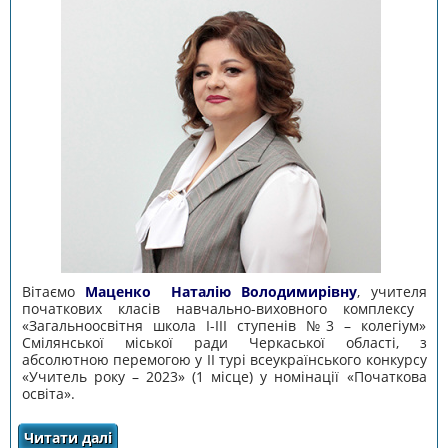
Вітаємо
Маценко
Наталію Володимирівну
, у
чителя
початкових класів навчально-виховного комплексу
«Загальноосвітня школа І-III ступенів №3 – колегіум»
Смілянської
міської ради Черкаської області,
з
абсолютною перемогою
у
ІІ турі всеукраїнського конкурсу
«Учитель року – 2023»
(
1 місце
) у номінації «Початкова
освіта»
.
Читати далі
про ІІ тур всеукраїнського конкурсу