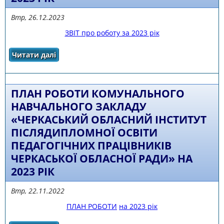
Втр, 26.12.2023
ЗВІТ про роботу за 2023 рік
Читати далі
про ЗВІТ про роботу комунального
навчального закладу «Черкаський обласний
інститут післядипломної освіти педагогічних
працівників Черкаської обласної ради» за
2023 рік
ПЛАН РОБОТИ КОМУНАЛЬНОГО
НАВЧАЛЬНОГО ЗАКЛАДУ
«ЧЕРКАСЬКИЙ ОБЛАСНИЙ ІНСТИТУТ
ПІСЛЯДИПЛОМНОЇ ОСВІТИ
ПЕДАГОГІЧНИХ ПРАЦІВНИКІВ
ЧЕРКАСЬКОЇ ОБЛАСНОЇ РАДИ» НА
2023 РІК
Втр, 22.11.2022
ПЛАН РОБОТИ
на 2023 рік