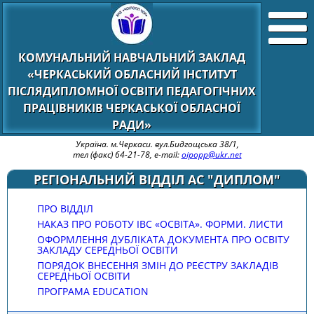
КОМУНАЛЬНИЙ НАВЧАЛЬНИЙ ЗАКЛАД
«ЧЕРКАСЬКИЙ ОБЛАСНИЙ ІНСТИТУТ
ПІСЛЯДИПЛОМНОЇ ОСВІТИ ПЕДАГОГІЧНИХ
ПРАЦІВНИКІВ ЧЕРКАСЬКОЇ ОБЛАСНОЇ
РАДИ»
Україна. м.Черкаси. вул.Бидгощська 38/1,
тел (факс) 64-21-78, e-mail:
oipopp@ukr.net
РЕГІОНАЛЬНИЙ ВІДДІЛ АС "ДИПЛОМ"
ПРО ВІДДІЛ
НАКАЗ ПРО РОБОТУ ІВС «ОСВІТА». ФОРМИ. ЛИСТИ
ОФОРМЛЕННЯ ДУБЛІКАТА ДОКУМЕНТА ПРО ОСВІТУ
ЗАКЛАДУ СЕРЕДНЬОЇ ОСВІТИ
ПОРЯДОК ВНЕСЕННЯ ЗМІН ДО РЕЄСТРУ ЗАКЛАДІВ
СЕРЕДНЬОЇ ОСВІТИ
ПРОГРАМА EDUCATION