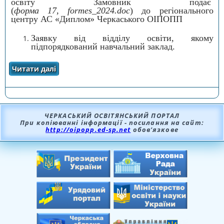
освіту Замовник подає
(
форма 17, formes_2024.doc
) до регіонального
центру АС «Диплом» Черкаського ОІПОПП
Заявку від відділу освіти, якому
підпорядкований навчальний заклад.
Читати далі
про АЛГОРИТМ ДІЙ ПРИ ОФОРМЛЕННІ
ДУБЛІКАТА ДОКУМЕНТА ЗАКЛАДІВ
ЗАГАЛЬНОЇ СЕРЕДНЬОЇ ОСВІТИ
ЧЕРКАСЬКИЙ ОСВІТЯНСЬКИЙ ПОРТАЛ
При копіюванні інформації - посилання на сайт:
http://oipopp.ed-sp.net
обов’язкове