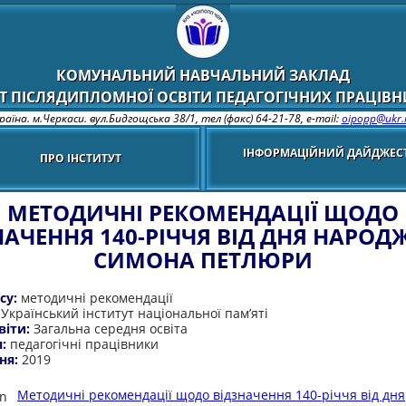
КОМУНАЛЬНИЙ НАВЧАЛЬНИЙ ЗАКЛАД
Т ПІСЛЯДИПЛОМНОЇ ОСВІТИ ПЕДАГОГІЧНИХ ПРАЦІВНИ
раїна. м.Черкаси. вул.Бидгощська 38/1,
тел (факс) 64-21-78, e-mail:
oipopp@ukr.
ІНФОРМАЦІЙНИЙ ДАЙДЖЕС
ПРО ІНСТИТУТ
МЕТОДИЧНІ РЕКОМЕНДАЦІЇ ЩОДО
НАЧЕННЯ 140-РІЧЧЯ ВІД ДНЯ НАРОД
СИМОНА ПЕТЛЮРИ
су:
методичні рекомендації
:
Український інститут національної пам’яті
віти:
Загальна середня освіта
я:
педагогічні працівники
ня:
2019
Методичні рекомендації щодо відзначення 140-річчя від дня