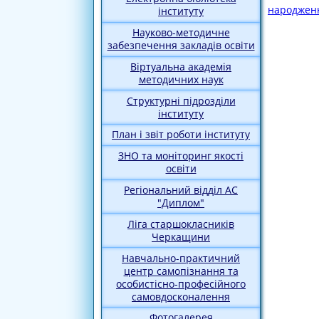
народжен
інституту
Науково-методичне
забезпечення закладів освіти
Віртуальна академія
методичних наук
Структурні підрозділи
інституту
План і звіт роботи інституту
ЗНО та моніторинг якості
освіти
Регіональний відділ АС
"Диплом"
Ліга старшокласників
Черкащини
Навчально-практичний
центр самопізнання та
особистісно-професійного
самовдосконалення
Фотогалерея