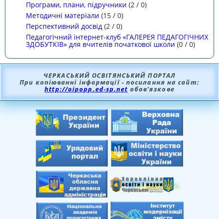
Програми, плани, підручники
(
2
/
0
)
Методичні матеріали
(
15
/
0
)
Перспективний досвід
(
2
/
0
)
Педагогічний інтернет-клуб «ГАЛЕРЕЯ ПЕДАГОГІЧНИХ
ЗДОБУТКІВ» для вчителів початкової школи
(
0
/
0
)
ЧЕРКАСЬКИЙ ОСВІТЯНСЬКИЙ ПОРТАЛ
При копіюванні інформації - посилання на сайт:
http://oipopp.ed-sp.net
обов’язкове