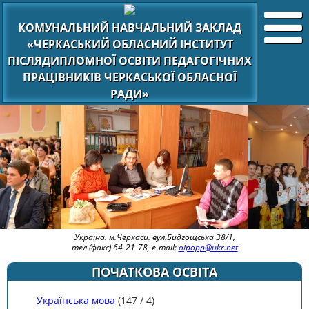
КОМУНАЛЬНИЙ НАВЧАЛЬНИЙ ЗАКЛАД
«ЧЕРКАСЬКИЙ ОБЛАСНИЙ ІНСТИТУТ
ПІСЛЯДИПЛОМНОЇ ОСВІТИ ПЕДАГОГІЧНИХ
ПРАЦІВНИКІВ ЧЕРКАСЬКОЇ ОБЛАСНОЇ
РАДИ»
Україна. м.Черкаси. вул.Бидгощська 38/1,
тел (факс) 64-21-78, e-mail:
oipopp@ukr.net
ПОЧАТКОВА ОСВІТА
Українська мова
(
147
/
4
)