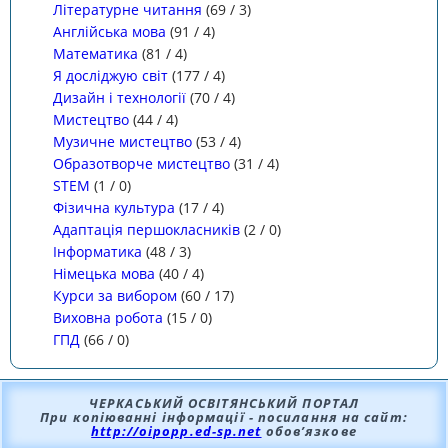
Літературне читання
(
69
/
3
)
Англійська мова
(
91
/
4
)
Математика
(
81
/
4
)
Я досліджую світ
(
177
/
4
)
Дизайн і технології
(
70
/
4
)
Мистецтво
(
44
/
4
)
Музичне мистецтво
(
53
/
4
)
Образотворче мистецтво
(
31
/
4
)
STEM
(
1
/
0
)
Фізична культура
(
17
/
4
)
Адаптація першокласників
(
2
/
0
)
Інформатика
(
48
/
3
)
Німецька мова
(
40
/
4
)
Курси за вибором
(
60
/
17
)
Виховна робота
(
15
/
0
)
ГПД
(
66
/
0
)
ЧЕРКАСЬКИЙ ОСВІТЯНСЬКИЙ ПОРТАЛ
При копіюванні інформації - посилання на сайт:
http://oipopp.ed-sp.net
обов’язкове