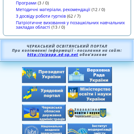
Програми
(
3
/
0
)
Методичні матеріали, рекомендації
(
12
/
0
)
З досвіду роботи гуртків
(
62
/
7
)
Патріотичне виховання у позашкільних навчальних
закладах області
(
13
/
0
)
ЧЕРКАСЬКИЙ ОСВІТЯНСЬКИЙ ПОРТАЛ
При копіюванні інформації - посилання на сайт:
http://oipopp.ed-sp.net
обов’язкове