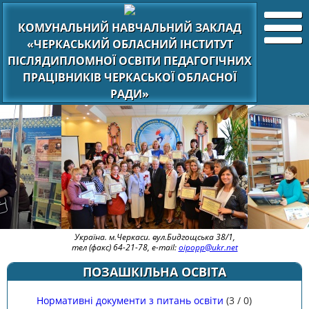
КОМУНАЛЬНИЙ НАВЧАЛЬНИЙ ЗАКЛАД
«ЧЕРКАСЬКИЙ ОБЛАСНИЙ ІНСТИТУТ
ПІСЛЯДИПЛОМНОЇ ОСВІТИ ПЕДАГОГІЧНИХ
ПРАЦІВНИКІВ ЧЕРКАСЬКОЇ ОБЛАСНОЇ
РАДИ»
Україна. м.Черкаси. вул.Бидгощська 38/1,
тел (факс) 64-21-78, e-mail:
oipopp@ukr.net
ПОЗАШКІЛЬНА ОСВІТА
Нормативні документи з питань освіти
(
3
/
0
)