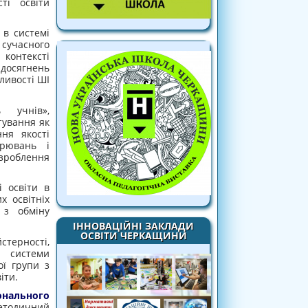
ті освіти
 в системі
 сучасного
контексті
 досягнень
ливості ШІ
ь учнів»,
тування як
ня якості
ірювань і
зроблення
і освіти в
х освітніх
з обміну
ІННОВАЦІЙНІ ЗАКЛАДИ
ОСВІТИ ЧЕРКАЩИНИ
стерності,
 системи
ої групи з
іти.
нального
методичний