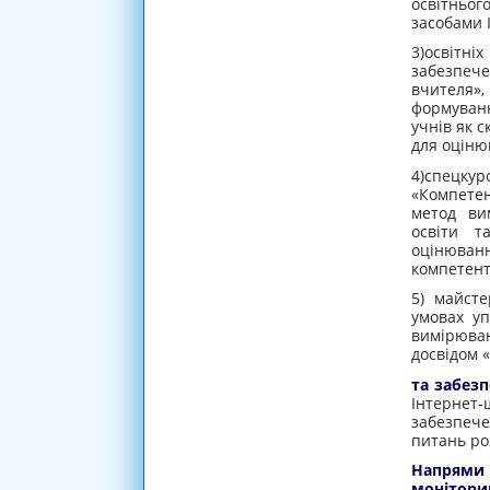
освітньо
засобами І
3)освітні
забезпече
вчителя»
формуванн
учнів як 
для оцінюв
4)спецку
«Компетен
метод ви
освіти т
оцінюва
компетент
5) майсте
умовах уп
вимірюва
досвідом 
та забез
Інтерне
забезпече
питань ро
Напрями
моніторин