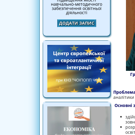
навчально-методичного
забезпечення освітньої
діяльності
ДОДАТИ ЗАПИС
Г
Пробле
аналітики 
Основні 
здій
зовн
розр
осві