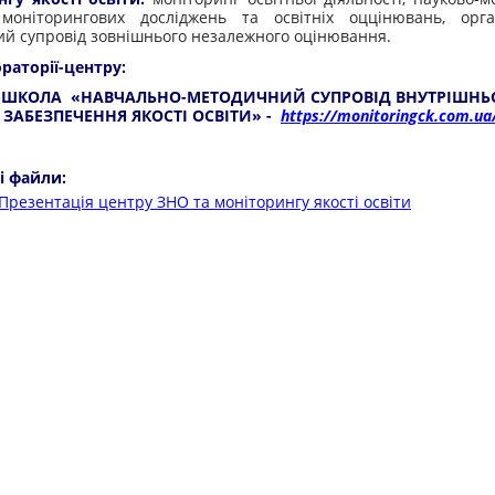
 моніторингових досліджень та освітніх оццінювань, орган
й супровід зовнішнього незалежного оцінювання.
ораторії-центру:
Т-ШКОЛА «НАВЧАЛЬНО-МЕТОДИЧНИЙ СУПРОВІД ВНУТРІШНЬ
ЗАБЕЗПЕЧЕННЯ ЯКОСТІ ОСВІТИ» -
https://monitoringck.com.ua
і файли:
Презентація центру ЗНО та моніторингу якості освіти