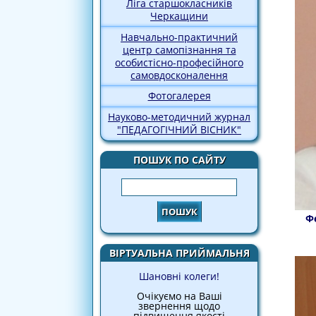
Ліга старшокласників
Черкащини
Навчально-практичний
центр самопізнання та
особистісно-професійного
самовдосконалення
Фотогалерея
Науково-методичний журнал
"ПЕДАГОГІЧНИЙ ВІСНИК"
ПОШУК ПО САЙТУ
Пошук
Ф
ВІРТУАЛЬНА ПРИЙМАЛЬНЯ
Шановні колеги!
Очікуємо на Ваші
звернення щодо
підвищення якості