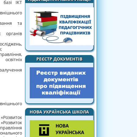
 базі ІКТ
внішнього
вання та
х органів
осліджень,
;
равління,
РЕЄСТР ДОКУМЕНТІВ
 освітніх
алучення
внішнього
НОВА УКРАЇНСЬКА ШКОЛА
«Розвиток
 «Розвиток
управління
іонального