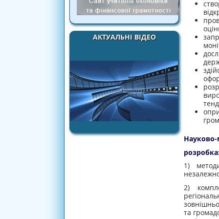
ств
відк
про
оцін
зап
АКТУАЛЬНІ ВІДЕО
моні
дос
держ
здій
офор
роз
вир
тенд
опр
гром
Науково-
розробка
1) метод
незалежног
2) компл
регіональ
зовнішньо
та громад