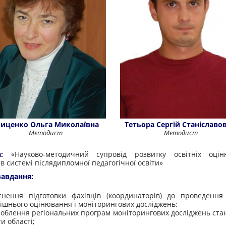
риценко Ольга Миколаївна
Тетьора Сергій Станіславо
Методист
Методист
ма:
«
Н
ауково-методичний супровід розвитку освітніх оці
в системі післядипломної педагогічної освіти»
завдання:
снення підготовки фахівців (координаторів) до проведення
ішнього оцінювання і моніторингових досліджень;
облення регіональних програм моніторингових досліджень ста
ти області;