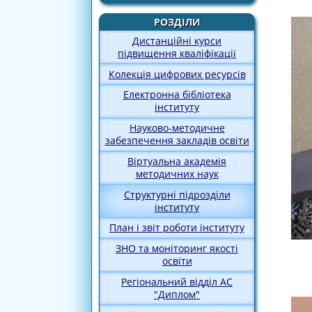
РОЗДІЛИ
Дистанційні курси
підвищення кваліфікації
Колекція цифрових ресурсів
Електронна бібліотека
інституту
Науково-методичне
забезпечення закладів освіти
Віртуальна академія
методичних наук
Структурні підрозділи
інституту
План і звіт роботи інституту
ЗНО та моніторинг якості
освіти
Регіональний відділ АС
"Диплом"