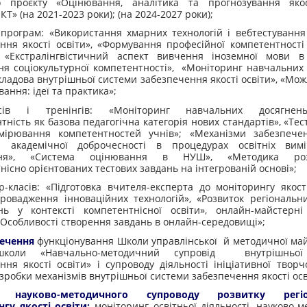
го
проєкту
«Оцінювання, аналітика та прогнозування якос
КТ» (на 2021-2023 роки);
(на 2024-2027 роки)
;
х програм: «Використання хмарних технологій і вебтестування
ння якості освіти», «Формування професійної компетентності
, «Екстралінгвістичний аспект вивчення іноземної мови в 
я соціокультурної компетентності», «Моніторинг навчальних
складова внутрішньої системи забезпечення якості освіти»,
«Мож
ання: ідеї та практика»;
рсів і тренінгів: «Моніторинг навчальних досягнен
тність як базова педагогічна категорія нових стандартів», «Тес
мірювання компетентностей учнів»; «Механізми забезпечен
а академічної доброчесності в процедурах освітніх вим
ння», «Система оцінювання в НУШ»,
«Методика ро
нісно
орієнтованих тестових завдань на інтегрованій основі»;
р-класів: «Підготовка вчителя-експерта до моніторингу якост
ровадження інноваційних технологій», «Розвиток регіональни
нь у контексті компетентнісної освіти»,
онлайн-майстерні
«Особливості створення завдань в онлайн-середовищі»;
печення
функціонування Школи управлінської й методичної май
т-школи «Навчально-методичний супровід внутрішньої
ння якості освіти» і супроводу діяльності ініціативної творч
зробки механізмів внутрішньої системи забезпечення якості осв
 науково-методичного супроводу розвитку регіо
гу якості освіти:
моніторинг освітньої діяльності, науково-