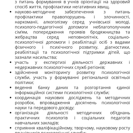
з питань формування в учнів орієнтації на здоровий
спосіб життя, профілактики негативних явищ.
науково-методичне забезпечення з питань
профілактики правопорушень і злочинності,
наркоманії, алкоголізму серед учнівської молоді,
психолого-педагогічної допомоги неблагополучним
сім’ям, попередження проявів бродяжництва та
жебрацтва серед неповнолітніх, соціально-
психологічної допомоги і реабілітації осіб з вадами
фізичного і психічного розвитку, діагностики,
реабілітації та психологічної підтримки дітей, що
зазнали насильства;
участь у експертизі діяльності державних і
недержавних психологічних служб регіонів;
здійснення моніторингу розвитку психологічної
служби, участь у формуванні регіональної освітньої
політики;
ведення банку даних та розгортання єдиної
інформаційної системи психологічної служби;
координація наукових досліджень та методичних
розробок, впровадження досягнень психологічної
науки та передового досвіду;
організація діяльності методичних об’єднань
практичних психологів і соціальних педагогів
навчальних закладів;
сприяння кваліфікаційному, творчому, науковому росту
працівників психологічної служби;