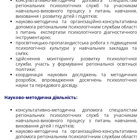
консультативно-методична допомога спеціалістам
регіональних психологічних служб та учасникам
навчально-виховного процесу з питань навчання,
виховання і розвитку дітей і підлітків;
науково-методична та організаційно-консультативна
допомога регіональним психологічним службам області
з питань експертизи психологічного діагностичного
інструментарію;
просвітницько-пропагандистська робота з підвищення
психологічної культури у навчальних закладах та
сім’ях;
здійснення моніторингу розвитку психологічної
служби, участь у формуванні регіональної освітньої
політики;
координація наукових досліджень та методичних
розробок, впровадження досягнень психологічної
науки та передового досвіду.
Науково-методична діяльність:
консультативно-методична допомога спеціалістам
регіональних психологічних служб та учасникам
навчально-виховного процесу з питань навчання,
виховання дітей і підлітків;
науково-методична та організаційно-консультативна
допомога регіональним психологічним службам області