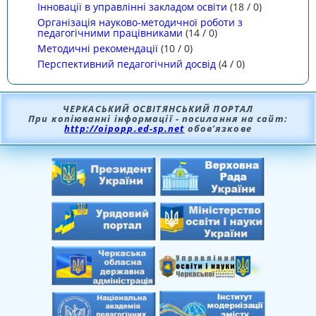
Інновації в управлінні закладом освіти
(
18
/
0
)
Організація науково-методичної роботи з
педагогічними працівниками
(
14
/
0
)
Методичні рекомендації
(
10
/
0
)
Перспективний педагогічний досвід
(
4
/
0
)
ЧЕРКАСЬКИЙ ОСВІТЯНСЬКИЙ ПОРТАЛ
При копіюванні інформації - посилання на сайт:
http://oipopp.ed-sp.net
обов’язкове