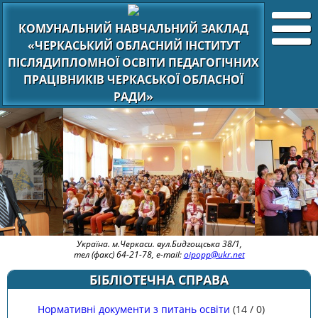
КОМУНАЛЬНИЙ НАВЧАЛЬНИЙ ЗАКЛАД
«ЧЕРКАСЬКИЙ ОБЛАСНИЙ ІНСТИТУТ
ПІСЛЯДИПЛОМНОЇ ОСВІТИ ПЕДАГОГІЧНИХ
ПРАЦІВНИКІВ ЧЕРКАСЬКОЇ ОБЛАСНОЇ
РАДИ»
Україна. м.Черкаси. вул.Бидгощська 38/1,
тел (факс) 64-21-78, e-mail:
oipopp@ukr.net
БІБЛІОТЕЧНА СПРАВА
Нормативні документи з питань освіти
(
14
/
0
)