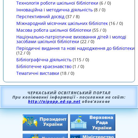
Технологія роботи шкільної бібліотеки
(
6
/
0
)
Інноваційна і методична діяльність
(
8
/
0
)
Перспективний досвід
(
37
/
8
)
Міжнародний місячник шкільних бібліотек
(
16
/
0
)
Масова робота шкільної бібліотеки
(
55
/
0
)
Національно-патріотичне виховання дітей і молоді
засобами шкільної бібліотеки
(
22
/
0
)
Періодичні видання та нові надходження до бібліотеки
(
12
/
0
)
Бібліографічна діяльність
(
115
/
0
)
Бібліотечне краєзнавство
(
1
/
0
)
Тематичні виставки
(
18
/
0
)
ЧЕРКАСЬКИЙ ОСВІТЯНСЬКИЙ ПОРТАЛ
При копіюванні інформації - посилання на сайт:
http://oipopp.ed-sp.net
обов’язкове