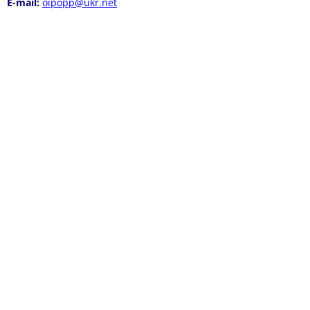
E
-mail:
oipopp@ukr.net