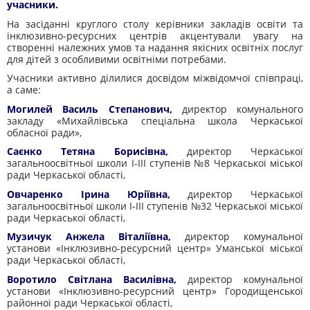
учасники.
На засіданні круглого столу керівники закладів освіти та
інклюзивно-ресурсних центрів акцентували увагу на
створенні належних умов та надання якісних освітніх послуг
для дітей з особливими освітніми потребами.
Учасники активно ділилися досвідом міжвідомчої співпраці,
а саме:
Могилей Василь Степанович,
директор комунального
закладу «Михайлівська спеціальна школа Черкаської
обласної ради»,
Саєнко Тетяна Борисівна,
директор Черкаської
загальноосвітньої школи І-ІІІ ступенів №8 Черкаської міської
ради Черкаської області,
Овчаренко Ірина Юріївна,
директор Черкаської
загальноосвітньої школи І-ІІІ ступенів №32 Черкаської міської
ради Черкаської області,
Музичук Анжела Віталіївна,
директор комунальної
установи «Інклюзивно-ресурсний центр» Уманської міської
ради Черкаської області,
Воротило Світлана Василівна,
директор комунальної
установи «Інклюзивно-ресурсний центр» Городищенської
районної ради Черкаської області,