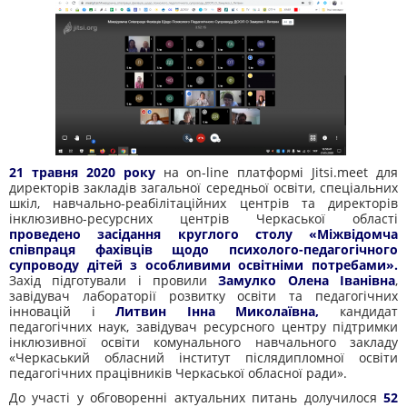
21 травня 2020 року
на on-line платформі Jitsi.meet для
директорів закладів загальної середньої освіти, спеціальних
шкіл, навчально-реабілітаційних центрів та директорів
інклюзивно-ресурсних центрів Черкаської області
проведено засідання круглого столу «Міжвідомча
співпраця фахівців щодо психолого-педагогічного
супроводу дітей з особливими освітніми потребами».
Захід підготували і провили
Замулко Олена Іванівна
,
завідувач лабораторії розвитку освіти та педагогічних
інновацій і
Литвин Інна Миколаївна,
кандидат
педагогічних наук, завідувач ресурсного центру підтримки
інклюзивної освіти комунального навчального закладу
«Черкаський обласний інститут післядипломної освіти
педагогічних працівників Черкаської обласної ради».
До участі у обговоренні актуальних питань долучилося
52