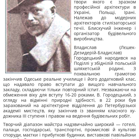
твори якого є зразком
професійної архітектури в
Україні, Польщі, Ірані.
Належав до модерних
архітекторів стилізаторської
течії. Блискучий інженер і
організатор будівельного
ви­робництва.
Владислав (Лєшек-
Дезидерій-Бладислав)
Городецький народився на
Поділлі у збіднілій польській
шляхетській родині. З
похвальною грамотою
закінчив Одеське реальне училище і його додатковий клас,
що надавало право вступати до вищого навчального
закладу, скла­даючи тільки повторний іспит. Незважаючи на
обмеження віку для вступу 16-20 роками, В. Городецький, з
огляду на відмінні природні здібності, в 22 роки був
зарахований на архітек­турне відділення до Петербурзької
академії мистецтв, яку закінчив із званням класного ху­
дожника III ступеня і правом на ведення будівельних робіт.
Творчий діапазон майстра надзвичайно широкий — готелі,
палаци, господарські, транс­портні, промислові й культові
споруди, маєтки і прибуткові будинки, виставкові павільйони