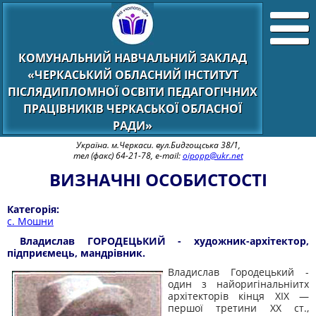
КОМУНАЛЬНИЙ НАВЧАЛЬНИЙ ЗАКЛАД
«ЧЕРКАСЬКИЙ ОБЛАСНИЙ ІНСТИТУТ
ПІСЛЯДИПЛОМНОЇ ОСВІТИ ПЕДАГОГІЧНИХ
ПРАЦІВНИКІВ ЧЕРКАСЬКОЇ ОБЛАСНОЇ
РАДИ»
Україна. м.Черкаси. вул.Бидгощська 38/1,
тел (факс) 64-21-78, e-mail:
oipopp@ukr.net
ВИЗНАЧНІ ОСОБИСТОСТІ
Категорія:
с. Мошни
Владислав ГОРОДЕЦЬКИЙ - художник-архітектор,
підприємець, мандрівник.
Владислав Городецький -
один з найоригінальніитх
архітекторів кінця XIX —
першої третини XX ст.,