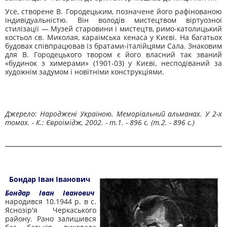
Усе, створене В. Городецьким, позначене його рафінованою
індивідуальністю. Він во­лодів мистецтвом віртуозної
стилізації — Му­зей старовини і мистецтв, римо-католицький
костьол св. Миколая, караїмська кенаса у Києві. На багатьох
будовах співпрацював із братами-італійцями Сала. Знаковим
для В. Го­родецького твором є його власний так званий
«будинок з химерами» (1901-03) у Києві, не­сподіваний за
художнім задумом і новітніми конструкціями.
Джерело: Народжені Україною. Меморіальний альманах. У 2-х
томах. - К.: Євроімідж, 2002. - т.1. - 896 с. (т.2. - 896 с.)
Бондар Іван Іванович
Бондар Іван Іванович
народився 10.1944 р. в с.
Яснозір'я Черкаського
району. Рано залишився