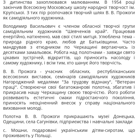
З дитинства захоплювався малюванням. В 1954 році
закінчив Всесоюзну Московську школу народної творчост ім.
Крупської. З тих пір розпочався творчий шлях В. В. Прожоги
як самодіяльного художника.
Володимир Васильович є членом обласної творчої групи
самодіяльним художників "Шевченків край". Працював
енергійно, натхненно, мав свої стилі митця. Улюблена тема -
природа рідного краю, любов де Батьківщини. Часто
мандрував з етюдником по Черкащині вертаючись із
десятками замальовок. Робота над полотнами - завжди свято
цікавих зустрічей, відкриттів, що приносить насолоду і
самому художнику, і всім тим, хто шанує його творчість.
В. В. Прожога - учасник обласних, республіканських
всесоюзних виставок, семінарів самодіяльних художників
Нагороджений медалями "За трудову відзнаку", "Ветеран
праці". Створюючи свої багатожанрові полотна, збагатив і
прикрасив нашу Черкащину своєю творчістю. Його роботи
розвивають естетичні смаки підростаючого покоління,
прино­сять неоціненний внесок у справу національного
виховання молоді.
Полотна В. В. Прожоги прикрашають музеї Донецька,
Одещини, села Сагунівки, підприємства і навчальні заклади
с. Мошни, подаровані українським дітям-сиротам, що
прожива­ють у Польщі.