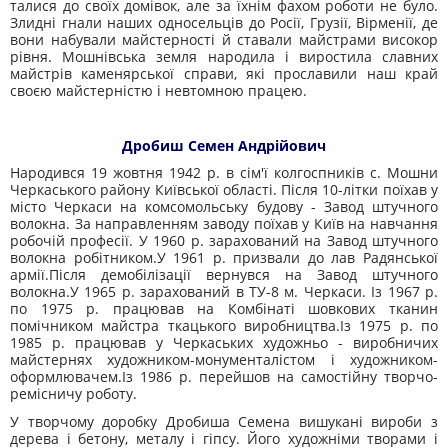
талися до своїх домівок, але за їхнім фахом роботи не було.
Злидні гнали наших односельців до Росії, Грузії, Вірменії, де
вони набували майстерності й ставали майстрами високор
рівня. Мошнівська земля народила і виростила славних
майстрів каменярської справи, які прославили наш край
своєю майстерністю і невтомною працею.
Дробиш Семен Андрійович
Народився 19 жовтня 1942 р. в сім'ї колгоспників с. Мошни
Черкаського району Київської області. Після 10-літки пої­хав у
місто Черкаси на комсомольську будову - Завод штучного
волокна. За направленням заводу поїхав у Київ на навчання
ро­бочій професії. У 1960 р. зарахований на Завод штучного
волокна робіт­ником.У 1961 р. призвали до лав Радянської
армії.Після демобілізації вернувся на Завод штучного
волокна.У 1965 р. зарахований в ТУ-8 м. Черкаси. Із 1967 р.
по 1975 р. працював на Комбінаті шовкових тка­нин
помічником майстра ткацького виробництва.Із 1975 р. по
1985 р. працював у Черкаських художньо - ви­робничих
майстернях художником-монументалістом і художником-
оформлювачем.Із 1986 р. перейшов на самостійну творчо-
ремісничу робо­ту.
У творчому доробку Дробиша Семена вишукані вироби з
дерева і бетону, металу і гіпсу. Його художніми творами і