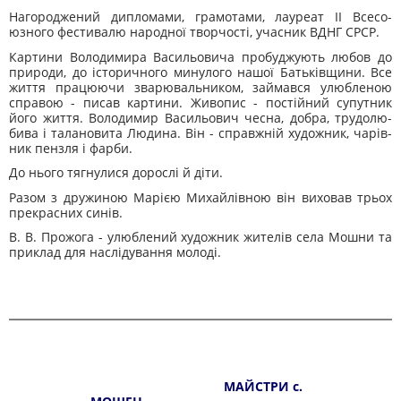
Нагороджений дипломами, грамотами, лауреат II Всесо­
юзного фестивалю народної творчості, учасник ВДНГ СРСР.
Картини Володимира Васильовича пробуджують любов до
природи, до історичного минулого нашої Батьківщини. Все
життя працюючи зварювальником, займався улюбленою
справою - писав картини. Живопис - постійний супутник
його життя. Володимир Васильович чесна, добра, трудолю­
бива і талановита Людина. Він - справжній художник, чарів­
ник пензля і фарби.
До нього тягнулися дорослі й діти.
Разом з дружиною Марією Михайлівною він виховав трьох
прекрасних синів.
В. В. Прожога - улюблений художник жителів села Мош­ни та
приклад для наслідування молоді.
МАЙСТРИ с.