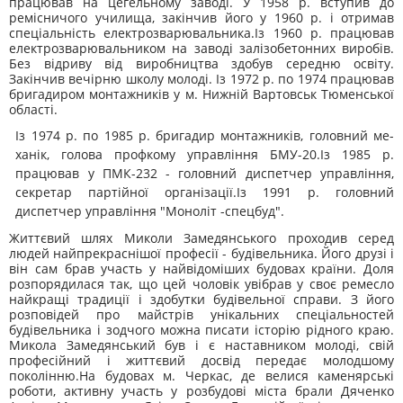
працював на цегельному заводі. У 1958 р. вступив до
ремісничого училища, закінчив його у 1960 р. і отримав
спеціальність електрозварювальника.Із 1960 р. працював
електрозварювальником на заводі за­лізобетонних виробів.
Без відриву від виробництва здобув се­редню освіту.
Закінчив вечірню школу молоді. Із 1972 р. по 1974 працював
бригадиром монтажників у м. Нижній Вартовськ Тюменської
області.
Із 1974 р. по 1985 р. бригадир монтажників, головний ме­
ханік, голова профкому управління БМУ-20.Із 1985 р.
працював у ПМК-232 - головний диспетчер управління,
секретар партійної організації.Із 1991 р. головний
диспетчер управління "Моноліт -спецбуд".
Життєвий шлях Миколи Замедянського проходив серед
людей найпрекраснішої професії - будівельника. Його друзі і
він сам брав участь у найвідоміших будовах країни. Доля
розпо­рядилася так, що цей чоловік увібрав у своє ремесло
найкращі традиції і здобутки будівельної справи. З його
розповідей про майстрів унікальних спеціальностей
будівельника і зодчого можна писати історію рідного краю.
Микола Замедянський був і є наставником молоді, свій
професійний і життєвий досвід пе­редає молодшому
поколінню.На будовах м. Черкас, де велися каменярські
роботи, актив­ну участь у розбудові міста брали Дяченко