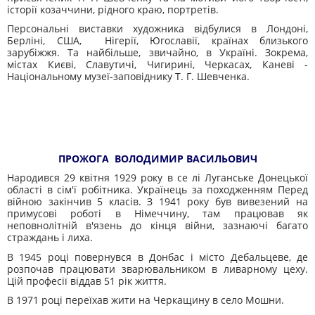
історії козаччини, рідного краю, портретів.
Персональні виставки художника відбулися в Лондоні,
Берліні, США, Нігерії, Югославії, країнах близького
зарубіжжя. Та найбільше, звичайно, в Україні. Зокрема,
містах Києві, Славутичі, Чигирині, Черкасах, Каневі -
Національному музеї-заповіднику Т. Г. Шевченка.
ПРОЖОГА ВОЛОДИМИР ВАСИЛЬОВИЧ
Народився 29 квітня 1929 року в се лі Луганське Донецької
області в сім'ї робітника. Українець за походженням Перед
війною закінчив 5 класів. З 1941 року був вивезений на
примусові роботі в Німеччину, там працював як
неповнолітній в'язень до кінця війни, зазнаючі багато
страждань і лиха.
В 1945 році повернувся в Донбас і місто Дебальцеве, де
розпочав працювати зварювальником в ливарному цеху.
Цій професії віддав 51 рік життя.
В 1971 році переїхав жити на Черкащину в село Мошни.