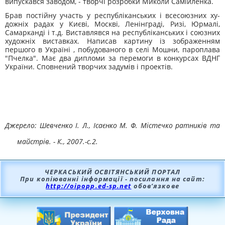
випускався заводом, - твор­чі розробки Миколи Самійленка.
Брав постійну участь у республіканських і всесоюзних ху­
дожніх радах у Києві, Москві, Ленінграді, Ризі, Юрмалі,
Самар­канді і т.д. Виставлявся на республіканських і союзних
художніх ви­ставках. Написав картину із зображенням
першого в Україні , по­будованого в селі Мошни, пароплава
"Пчелка". Має два дипломи за перемоги в конкурсах ВДНГ
України. Сповнений творчих задумів і проектів.
Джерело: Шевченко І. Л., Ісаєнко М. Ф. Містечко ратників та
майстрів. - К., 2007.-с.2.
ЧЕРКАСЬКИЙ ОСВІТЯНСЬКИЙ ПОРТАЛ
При копіюванні інформації - посилання на сайт:
http://oipopp.ed-sp.net
обов’язкове