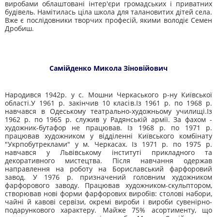
вироба­ми облаштовані інтер'єри громадських і приватних
будівель. Намітилась ціла школа для талановитих дітей села.
Вже є послі­довники творчих професій, якими володіє Семен
Дробиш.
Самійденко Микола Зіновійович
Народився 1942р. у с. Мошни Черкаського р-ну Київ­ської
області.У 1961 р. закінчив 10 класів.Із 1961 р. по 1968 р.
навчався в Одеському театрально-ху­дожньому училищі.Із
1962 р. по 1965 р. служив у Радянській армії. За фахом -
художник-бутафор не працював. Із 1968 р. по 1971 р.
працював художником у відділенні Ки­ївського комбінату
"Укрпобутреклами" у м. Черкасах. Із 1971 р. по 1975 р.
навчався у Львівському інституті при­кладного та
декоративного мистецтва. Після навчання одержав
направлення на роботу на Бориславський фарфоровий
завод. У 1976 р. призначений головним художником
фарфоро­вого заводу. Працював художником-скульптором,
створював нові форми фарфорових виробів: столові набори,
чайні й каво­ві сервізи, окремі вироби і вироби сувенірно-
подарункового ха­рактеру. Майже 75% асортименту, що