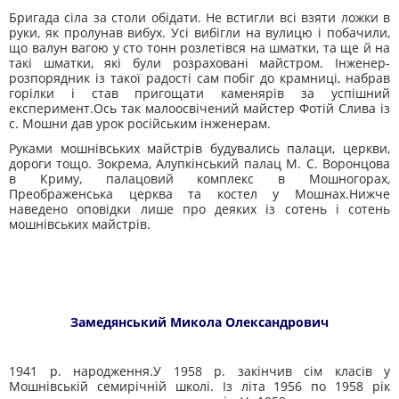
Бригада сіла за столи обідати. Не встигли всі взяти ложки в
руки, як пролунав вибух. Усі вибігли на вулицю і побачили,
що ва­лун вагою у сто тонн розлетівся на шматки, та ще й на
такі шмат­ки, які були розраховані майстром. Інженер-
розпорядник із такої радості сам побіг до крамниці, набрав
горілки і став пригощати ка­менярів за успішний
експеримент.Ось так малоосвічений майстер Фотій Слива із
с. Мошни дав урок російським інженерам.
Руками мошнівських майстрів будувались палаци, церкви,
дороги тощо. Зокрема, Алупкінський палац М. С. Воронцова
в Криму, палацовий комплекс в Мошногорах,
Преображенська церква та костел у Мошнах.Нижче
наведено оповідки лише про деяких із сотень і со­тень
мошнівських майстрів.
Замедянський Микола Олександрович
1941 р. народження.У 1958 р. закінчив сім класів у
Мошнівській семирічній школі. Із літа 1956 по 1958 рік