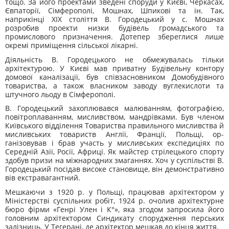
тощо. За його проектами зведені споруди у Києві, Черкасах,
Євпаторії, Сімферополі, Мошнах, Шпикові та ін. Так,
наприкінці ХІХ століття В. Городецький у с. Мошнах
розробив проекти низки будівель громадського та
промислового призначення. Дотепер збереглися лише
окремі приміщення сільської лікарні.
Діяльність В. Городецького не обмежува­лась тільки
архітектурою. У Києві мав приват­ну Будівельну контору
домової каналізації, був співзасновником Домобудівного
товариства, а також власником заводу вуглекислоти та
штучного льоду в Сімферополі.
В. Городецький захоплювався малюванням, фотографією,
повітроплаванням, мисливством, мандрівками. Був членом
Київського відділення Товариства правильного мисливства й
мис­ливських товариств Англії, Франції, Польщі, ор­
ганізовував і брав участь у мисливських експе­диціях по
Середній Азії, Росії, Африці. Як май­стер стрілецького спорту
здобув призи на міжнародних змаганнях. Хоч у суспільстві В.
Го­родецький посідав високе становище, він демон­стративно
вів екстравагантний.
Мешкаючи з 1920 р. у Польщі, працював архітектором у
Міністерстві суспільних робіт, 1924 р. очолив архітектурне
бюро фірми «Генрі Улен і К°», яка згодом запросила його
головним архітектором Синдикату спорудження персь­ких
залізниць. У Тегерані, де архітектор мешкав до кінця життя.