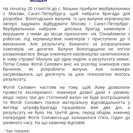
МОШЕН
На початку 20 століття до с. Мошни прибули вербувальники
з Москви, Санкт-Петербурга, щоб набрати бригади для
розробки Вологодських валунів. Із цих валунів керівництво
імперії задума­ло відбудувати Москву і Санкт-Петербург.
Вербувальники набрали декілька бригад каменярів і
вирушили з ними до місця призначен- ня. Ознайомили з
роботою під керівництвом інженерів і присту­пили до її
виконання. Але результату, бажаного за розрахунками
інженерів, не досягли. Валуни Вологодщини не хотіли
розвалюва­тися. Вище інженерне керівництво занепокоїлося,
в чому справа? Минула ще одна неділя, а результату немає.
Потім Слива Фотій Силович вніс на розгляд інженерів своє
бачення, як розробляти валуни. Але інженери
засумнівалися, що досягнуть за цією техно­логією якогось
результату.
Фотій Силович настояв на тому, щоб йому дозволили
провести експеримент. Інженери дозвіл дали з умовою,
якщо через три дні стотонний валун не буде розтрощений,
то Фо­тій Силович понесе матеріальну відповідальність у
вигляді штрафу.Бригада працювала вже два дні, а
результату не було. На третій день, перед обідом, інженер
попередив Фотія Силовича,що залишилося п'ять годин до
умовного часу. На що каменяр відповів:
- Час покаже.