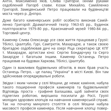
Антін, Максименко Яків, Слива Григорій. їхніми руками
оздоблений Пагорб слави. Козак Михайло, Самійленко
Григорій, Замедянський Пе­тро працювали на будівництві
моста через р. Дніпро.
Дуже багато каменярських робіт особисто виконав Самій­
ленко Григорій: Драматичний театр 1963-65 рр., Будинок
політпросвіти 1979-80 рр., Краєзнавчий музей 1980-84 рр.,
Торго­вий центр.
Каменяр Слива Олександр усе своє життя працював у Грузії:
Тбілісі, Цхалтубо, Гурі, Самтретія, Махарадзе, а також своєю
бри­гадою оздоблював дачі на озері Ріца секретарю ЦК КПГ
т. Маха­радзе, артистам кіно: Сергію Бондарчуку та Серго
Закарідзе і ба­гатьом іншим. Каменяр Останець Петро
працював на будовах Харкова, Тбілісі, Цхалтубо.
Один із важливих будівельних об'єктів, в яких брав участь
Останець Петро, - це палац "Україна" в місті Києві. Він там
здійснював опоряджувальні роботи.
Звідки і яким чином у селі Мошни, де немає каміння, набула
такого поширення професія каменярів та будівель­ників?
Відповідь проста - графиня Балашова, щоб зайняти своїх
підлеглих роботою, вирішила посилати до Росії, Грузії
молодих здорових хлопців на навчання каменярській спра­ві.
Так на початку минулого століття в селі Мошни набула
масовості професія каменяра. Після навчання хлопці повер­