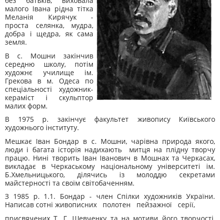
без батьків, виховала
малого Івана рідна тітка
Меланія Кирячук -
проста селянка, мудра,
добра і щедра, як сама
земля.
В с. Мошни закінчив
середню школу, потім
художнє училище ім.
Грекова в м. Одеса по
спеціальності художник-
кераміст і скульптор
малих форм.
В 1975 р. закінчує факультет живопису Київського
художнього інституту.
Мешкає Іван Бондар в с. Мошни, ча­рівна природа якого,
люди і багата історія надихають митця на плідну творчу
працю. Нині творить Іван Іванович в Мошнах та Черкасах,
викладає в Черкаському національному університеті ім.
Б.Хмельницького, ділячись із молоддю секретами
майстерності та своїм світобаченням.
З 1985 р. 1.1. Бондар - член Спілки художників України.
Написав сотні живописних полотен пейзажної серії,
присвячених Т. Г. Шевченку та на мотиви його творчості,