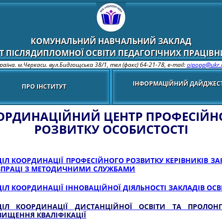
КОМУНАЛЬНИЙ НАВЧАЛЬНИЙ ЗАКЛАД
Т ПІСЛЯДИПЛОМНОЇ ОСВІТИ ПЕДАГОГІЧНИХ ПРАЦІВНИ
раїна. м.Черкаси. вул.Бидгощська 38/1,
тел (факс) 64-21-78, e-mail:
oipopp@ukr.
ІНФОРМАЦІЙНИЙ ДАЙДЖЕС
ПРО ІНСТИТУТ
ОРДИНАЦІЙНИЙ ЦЕНТР ПРОФЕСІЙН
РОЗВИТКУ ОСОБИСТОСТІ
ДІЛ КООРДИНАЦІЇ ПРОФЕСІЙНОГО РОЗВИТКУ КЕРІВНИКІВ ЗА
ВПРАЦІ З МЕТОДИЧНИМИ СЛУЖБАМИ
ДІЛ КООРДИНАЦІЇ ІННОВАЦІЙНОЇ ДІЯЛЬНОСТІ ЗАКЛАДІВ ОСВ
ДІЛ КООРДИНАЦІЇ ДИСТАНЦІЙНОЇ ОСВІТИ ТА ПРОЛОН
ВИЩЕННЯ КВАЛІФІКАЦІЇ