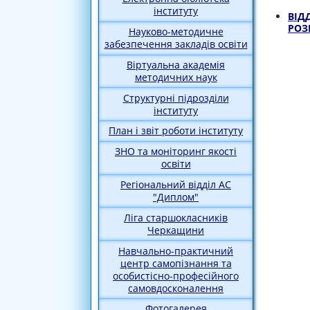
інституту
ВІД
РОЗ
Науково-методичне
забезпечення закладів освіти
Віртуальна академія
методичних наук
Структурні підрозділи
інституту
План і звіт роботи інституту
ЗНО та моніторинг якості
освіти
Регіональний відділ АС
"Диплом"
Ліга старшокласників
Черкащини
Навчально-практичний
центр самопізнання та
особистісно-професійного
самовдосконалення
Фотогалерея