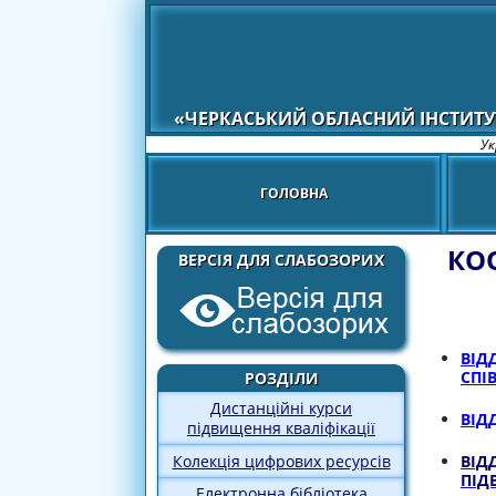
«ЧЕРКАСЬКИЙ ОБЛАСНИЙ ІНСТИТУ
Ук
ГОЛОВНА
КО
ВЕРСІЯ ДЛЯ СЛАБОЗОРИХ
ВІД
СПІ
РОЗДІЛИ
Дистанційні курси
ВІД
підвищення кваліфікації
Колекція цифрових ресурсів
ВІД
ПІД
Електронна бібліотека