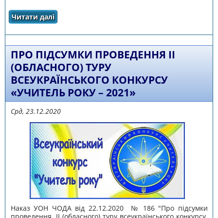
Читати далі
про ФІНАЛІСТИ ІІ ТУРУ ВСЕУКРАЇНСЬКОГО
КОНКУРСУ «УЧИТЕЛЬ РОКУ -2021» ВЗЯЛИ
УЧАСТЬ УПСИХОЛОГІЧНОМУ
ПРАКТИКУМІ«МИСТЕЦТВО
САМОПРЕЗЕНТАЦІЇ»
ПРО ПІДСУМКИ ПРОВЕДЕННЯ ІІ
(ОБЛАСНОГО) ТУРУ
ВСЕУКРАЇНСЬКОГО КОНКУРСУ
«УЧИТЕЛЬ РОКУ – 2021»
Срд, 23.12.2020
Наказ УОН ЧОДА від 22.12.2020 № 186 "Про підсумки
проведення ІІ (обласного) туру всеукраїнського конкурсу