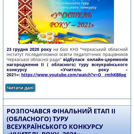
23 грудня 2020 року
на базі КНЗ "Черкаський обласний
інститут післядипломної освіти педагогічних працівників
Черкаської обласної ради"
відбулася
онлайн-церемонія
нагородження ІІ ( обласного) туру всеукраїнського
конкурсу «Учитель року –
2021»:
https://www.youtube.com/watch?v=O__rmhKB8pg
Читати далі
про Відеозапис церемонії нагородження ІІ (
обласного) туру всеукраїнського конкурсу
«Учитель року – 2021»
РОЗПОЧАВСЯ ФІНАЛЬНИЙ ЕТАП ІІ
(ОБЛАСНОГО) ТУРУ
ВСЕУКРАЇНСЬКОГО КОНКУРСУ