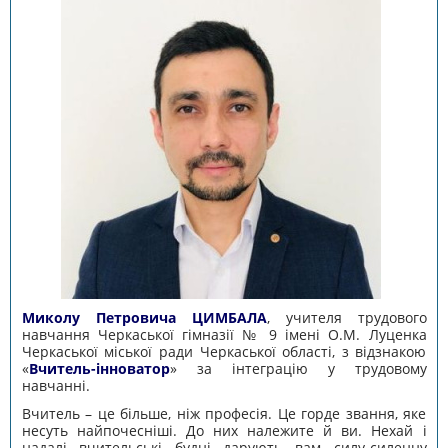
Миколу Петровича ЦИМБАЛА
, учителя трудового
навчання Черкаської гімназії № 9 імені О.М. Луценка
Черкаської міської ради Черкаської області, з відзнакою
«
Вчитель-інноватор
» за інтеграцію у трудовому
навчанні.
Вчитель – це більше, ніж професія. Це горде звання, яке
несуть найпочесніші. До них належите й ви. Нехай і
надалі вчительські будні дарують вам силу-силенну