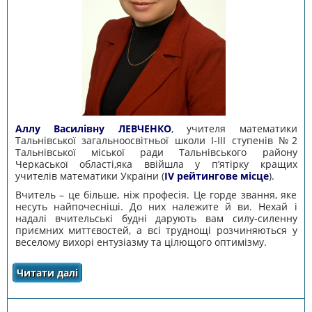
Аллу Василівну ЛЕВЧЕНКО
, учителя математики
Тальнівської загальноосвітньої школи І-ІІІ ступенів №2
Тальнівської міської ради Тальнівського району
Черкаської області,яка ввійшла у п’ятірку кращих
учителів математики України (
ІV рейтингове місце
).
Вчитель – це більше, ніж професія. Це горде звання, яке
несуть найпочесніші. До них належите й ви. Нехай і
надалі вчительські будні дарують вам силу-силенну
приємних миттєвостей, а всі труднощі розчиняються у
веселому вихорі ентузіазму та цілющого оптимізму.
Читати далі
про ВІТАЄМО ПЕДАГОГІВ ОБЛАСТІ ЗА ВИСОКІ
ДОСЯГНЕННЯ У ТРЕТЬОМУ ТУРІ
ВСЕУКРАЇНСЬКОГО КОНКУРСУ «УЧИТЕЛЬ
РОКУ – 2021»