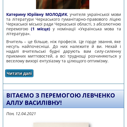
Катерину Юріївну МОЛОДИК
, учителя української мови
та літератури Черкаського гуманітарно-правового ліцею
Черкаської міської ради Черкаської області, з абсолютною
перемогою
(1 місце)
у номінації «Українська мова та
література».
Вчитель – це більше, ніж професія. Це горде звання, яке
несуть найпочесніші. До них належите й ви. Нехай і
надалі вчительські будні дарують вам силу-силенну
приємних миттєвостей, а всі труднощі розчиняються у
веселому вихорі ентузіазму та цілющого оптимізму.
Читати далі
про ВІТАЄМО ПЕДАГОГІВ ОБЛАСТІ ЗА ВИСОКІ
ДОСЯГНЕННЯ У ТРЕТЬОМУ ТУРІ
ВСЕУКРАЇНСЬКОГО КОНКУРСУ «УЧИТЕЛЬ
РОКУ – 2021»
ВІТАЄМО З ПЕРЕМОГОЮ ЛЕВЧЕНКО
АЛЛУ ВАСИЛІВНУ!
Пон, 12.04.2021