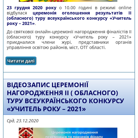
23 грудня 2020 року
о 10.00 годині в режимі online
відбулася
церемонія оголошення результатів ІІ
(обласного) туру всеукраїнського конкурсу «Учитель
року – 2021»
.
До святкової онлайн-церемонії нагородження фіналістів ІІ
(обласного) туру конкурсу «Учитель року – 2021»
приєдналися члени журі, представники органів
управління освітою районів, міст, ОТГ області.
Читати далі
про ВІТАЄМО ПЕРЕМОЖЦІВ ІІ (ОБЛАСНОГО)
ТУРУ ВСЕУКРАЇНСЬКОГО КОНКУРСУ «УЧИТЕЛЬ
РОКУ – 2021»
ВІДЕОЗАПИС ЦЕРЕМОНІЇ
НАГОРОДЖЕННЯ ІІ ( ОБЛАСНОГО)
ТУРУ ВСЕУКРАЇНСЬКОГО КОНКУРСУ
«УЧИТЕЛЬ РОКУ – 2021»
Срд, 23.12.2020