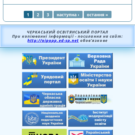
КОНКУРСУ «УЧИТЕЛЬ РОКУ- 2021»
1
2
3
наступна ›
остання »
СТОРІНКИ
ЧЕРКАСЬКИЙ ОСВІТЯНСЬКИЙ ПОРТАЛ
При копіюванні інформації - посилання на сайт:
http://oipopp.ed-sp.net
обов’язкове