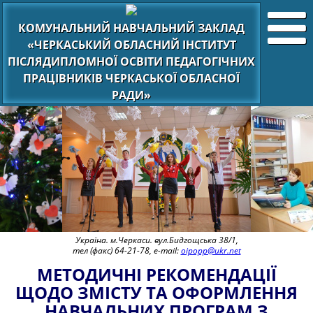
КОМУНАЛЬНИЙ НАВЧАЛЬНИЙ ЗАКЛАД
«ЧЕРКАСЬКИЙ ОБЛАСНИЙ ІНСТИТУТ
ПІСЛЯДИПЛОМНОЇ ОСВІТИ ПЕДАГОГІЧНИХ
ПРАЦІВНИКІВ ЧЕРКАСЬКОЇ ОБЛАСНОЇ
РАДИ»
Україна. м.Черкаси. вул.Бидгощська 38/1,
тел (факс) 64-21-78, e-mail:
oipopp@ukr.net
МЕТОДИЧНІ РЕКОМЕНДАЦІЇ
ЩОДО ЗМІСТУ ТА ОФОРМЛЕННЯ
НАВЧАЛЬНИХ ПРОГРАМ З