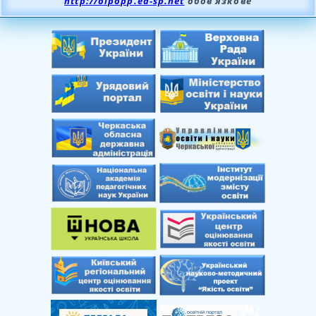
http://oipopp.ed-sp.net
обов’язкове