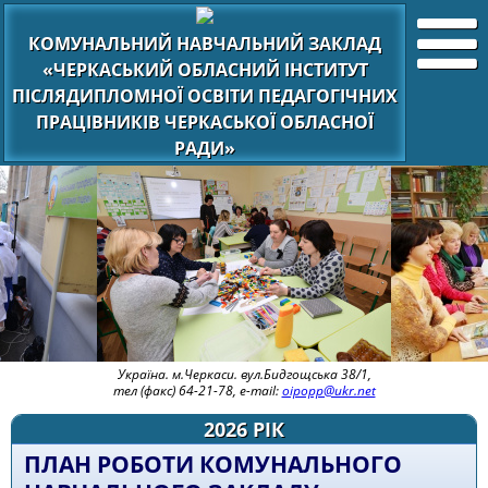
КОМУНАЛЬНИЙ НАВЧАЛЬНИЙ ЗАКЛАД
«ЧЕРКАСЬКИЙ ОБЛАСНИЙ ІНСТИТУТ
ПІСЛЯДИПЛОМНОЇ ОСВІТИ ПЕДАГОГІЧНИХ
ПРАЦІВНИКІВ ЧЕРКАСЬКОЇ ОБЛАСНОЇ
РАДИ»
Україна. м.Черкаси. вул.Бидгощська 38/1,
тел (факс) 64-21-78, e-mail:
oipopp@ukr.net
2026 РІК
ПЛАН РОБОТИ КОМУНАЛЬНОГО