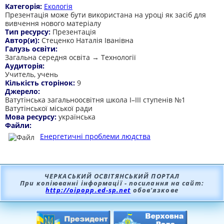
Категорія:
Екологія
Презентація може бути використана на уроці як засіб для
вивчення нового матеріалу
Тип ресурсу:
Презентація
Автор(и):
Стеценко Наталія Іванівна
Галузь освіти:
Загальна середня освіта → Технології
Аудиторія:
Учитель, учень
Кількість сторінок:
9
Джерело:
Ватутінська загальноосвітня школа І–ІІІ ступенів №1
Ватутінської міської ради
Мова ресурсу:
українська
Файли:
Енергетичні проблеми людства
ЧЕРКАСЬКИЙ ОСВІТЯНСЬКИЙ ПОРТАЛ
При копіюванні інформації - посилання на сайт:
http://oipopp.ed-sp.net
обов’язкове