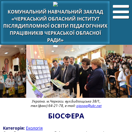
КОМУНАЛЬНИЙ НАВЧАЛЬНИЙ ЗАКЛАД
«ЧЕРКАСЬКИЙ ОБЛАСНИЙ ІНСТИТУТ
ПІСЛЯДИПЛОМНОЇ ОСВІТИ ПЕДАГОГІЧНИХ
ПРАЦІВНИКІВ ЧЕРКАСЬКОЇ ОБЛАСНОЇ
РАДИ»
Україна. м.Черкаси. вул.Бидгощська 38/1,
тел (факс) 64-21-78, e-mail:
oipopp@ukr.net
БІОСФЕРА
Категорія:
Екологія