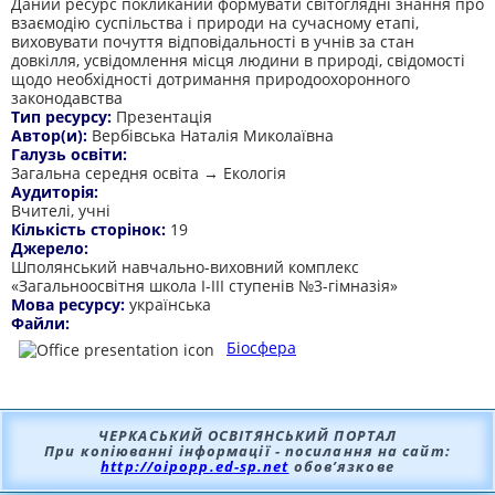
Даний ресурс покликаний формувати світоглядні знання про
взаємодію суспільства і природи на сучасному етапі,
виховувати почуття відповідальності в учнів за стан
довкілля, усвідомлення місця людини в природі, свідомості
щодо необхідності дотримання природоохоронного
законодавства
Тип ресурсу:
Презентація
Автор(и):
Вербівська Наталія Миколаївна
Галузь освіти:
Загальна середня освіта → Екологія
Аудиторія:
Вчителі, учні
Кількість сторінок:
19
Джерело:
Шполянський навчально-виховний комплекс
«Загальноосвітня школа І-ІІІ ступенів №3-гімназія»
Мова ресурсу:
українська
Файли:
Біосфера
ЧЕРКАСЬКИЙ ОСВІТЯНСЬКИЙ ПОРТАЛ
При копіюванні інформації - посилання на сайт:
http://oipopp.ed-sp.net
обов’язкове