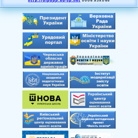
http://oipopp.ed-sp.net
обов’язкове