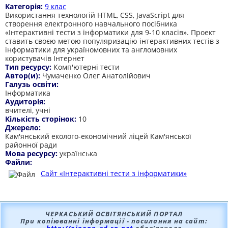
Категорія:
9 клас
Використання технологій HTML, CSS, JavaScript для
створення електронного навчального посібника
«Інтерактивні тести з інформатики для 9-10 класів». Проект
ставить своєю метою популяризацію інтерактивних тестів з
інформатики для україномовних та англомовних
користувачів Інтернет
Тип ресурсу:
Комп'ютерні тести
Автор(и):
Чумаченко Олег Анатолійович
Галузь освіти:
Інформатика
Аудиторія:
вчителі, учні
Кількість сторінок:
10
Джерело:
Кам'янський еколого-економічний ліцей Кам'янської
районної ради
Мова ресурсу:
українська
Файли:
Сайт «Інтерактивні тести з інформатики»
ЧЕРКАСЬКИЙ ОСВІТЯНСЬКИЙ ПОРТАЛ
При копіюванні інформації - посилання на сайт: