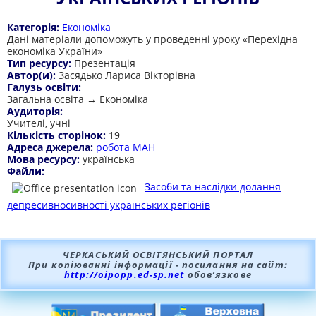
Категорія:
Економіка
Дані матеріали допоможуть у проведенні уроку «Перехідна
економіка України»
Тип ресурсу:
Презентація
Автор(и):
Засядько Лариса Вікторівна
Галузь освіти:
Загальна освіта → Економіка
Аудиторія:
Учителі, учні
Кількість сторінок:
19
Адреса джерела:
робота МАН
Мова ресурсу:
українська
Файли:
Засоби та наслідки долання
депресивносивності українських регіонів
ЧЕРКАСЬКИЙ ОСВІТЯНСЬКИЙ ПОРТАЛ
При копіюванні інформації - посилання на сайт:
http://oipopp.ed-sp.net
обов’язкове