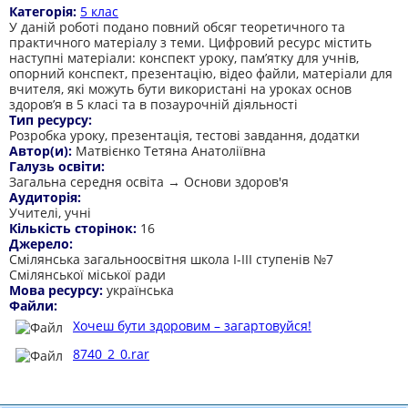
Категорія:
5 клас
У даній роботі подано повний обсяг теоретичного та
практичного матеріалу з теми. Цифровий ресурс містить
наступні матеріали: конспект уроку, пам’ятку для учнів,
опорний конспект, презентацію, відео файли, матеріали для
вчителя, які можуть бути використані на уроках основ
здоров’я в 5 класі та в позаурочній діяльності
Тип ресурсу:
Розробка уроку, презентація, тестові завдання, додатки
Автор(и):
Матвієнко Тетяна Анатоліївна
Галузь освіти:
Загальна середня освіта → Основи здоров'я
Аудиторія:
Учителі, учні
Кількість сторінок:
16
Джерело:
Смілянська загальноосвітня школа І-ІІІ ступенів №7
Смілянської міської ради
Мова ресурсу:
українська
Файли:
Хочеш бути здоровим – загартовуйся!
8740_2_0.rar