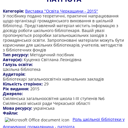
Категорія:
Виставка "Освіта Черкащини - 2015"
У посібнику подано теоретичні, практичні напрацювання
щодо організації громадянського виховання в шкільній
бібліотеці. Представлений матеріал містить інформацію з
досвіду роботи шкільного бібліотекаря. Вашій увазі
пропонуються розробки загальношкільних заходів з
громадянської освіти. Запропоновані матеріали можуть бути
корисними для шкільних бібліотекарів, учителів, методистів
з бібліотечних фондів
Тип ресурсу:
Методичний посібник
Автор(и):
Куценко Світлана Леонідівна
Галузь освіти:
Шкільна бібліотека
Аудиторія:
Бібліотекарі загальноосвітніх навчальних закладів
Кількість сторінок:
29
Рік видання:
2015
Джерело:
Смілянська загальноосвітня школа І-ІІІ ступенів №6
Смілянської міської ради Черкаської області
Мова ресурсу:
українська
Файли:
Роль шкільної бібліотеки у
формуванні громадянина - патріота