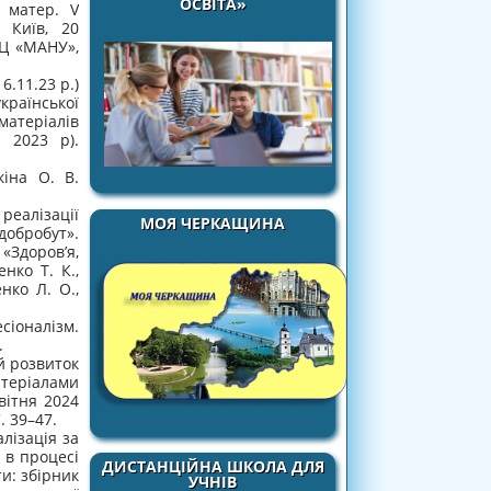
ОСВІТА»
. матер. V
, Київ, 20
 НЦ «МАНУ»,
.11.23 р.)
країнської
матеріалів
 2023 р).
кіна О. В.
еалізації
МОЯ ЧЕРКАЩИНА
добробут».
«Здоров’я,
нко Т. К.,
нко Л. О.,
іоналізм.
.
й розвиток
матеріалами
вітня 2024
. 39–47.
лізація за
 в процесі
ДИСТАНЦІЙНА ШКОЛА ДЛЯ
ти: збірник
УЧНІВ