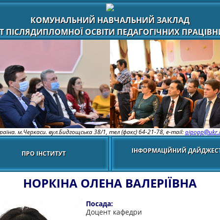
КОМУНАЛЬНИЙ НАВЧАЛЬНИЙ ЗАКЛАД
Т ПІСЛЯДИПЛОМНОЇ ОСВІТИ ПЕДАГОГІЧНИХ ПРАЦІВНИ
раїна. м.Черкаси. вул.Бидгощська 38/1,
тел (факс) 64-21-78, e-mail:
oipopp@ukr.
ІНФОРМАЦІЙНИЙ ДАЙДЖЕС
ПРО ІНСТИТУТ
НОРКІНА ОЛЕНА ВАЛЕРІЇВНА
Посада:
Доцент кафедри