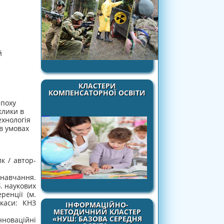
й
КЛАСТЕРИ
КОМПЕНСАТОРНОЇ ОСВІТИ
епоху
клики в
ехнологія
в умовах
ик / автор-
навчання.
. наукових
ренції (м.
каси: КНЗ
ІНФОРМАЦІЙНО-
МЕТОДИЧНИЙ КЛАСТЕР
«НУШ: БАЗОВА СЕРЕДНЯ
Інноваційні