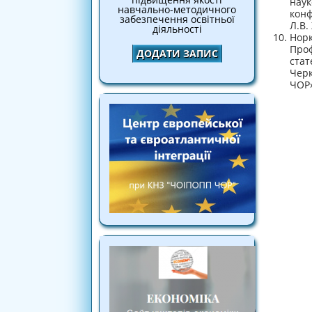
наук
навчально-методичного
конф
забезпечення освітньої
Л.В.
діяльності
Норк
Проф
ДОДАТИ ЗАПИС
стат
Черк
ЧОР»