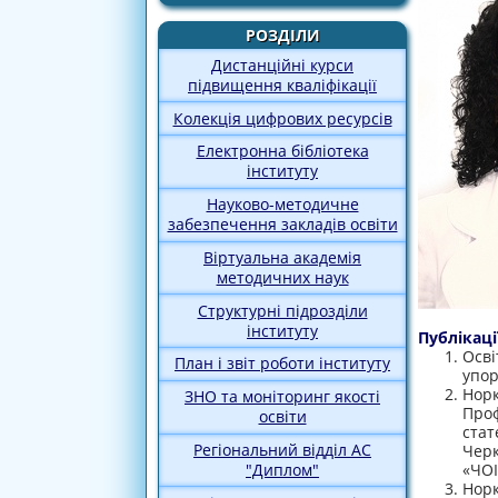
РОЗДІЛИ
Дистанційні курси
підвищення кваліфікації
Колекція цифрових ресурсів
Електронна бібліотека
інституту
Науково-методичне
забезпечення закладів освіти
Віртуальна академія
методичних наук
Структурні підрозділи
інституту
Публікаці
Осві
План і звіт роботи інституту
упор
Нор
ЗНО та моніторинг якості
Проф
освіти
стат
Регіональний відділ АС
Чер
«ЧОІ
"Диплом"
Норк