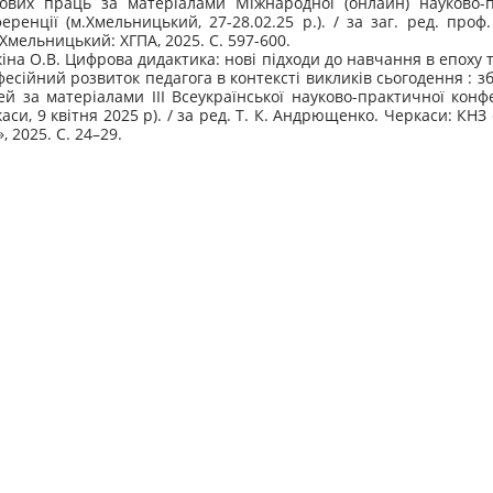
ових праць за матеріалами Міжнародної (онлайн) науково-п
еренції (м.Хмельницький, 27-28.02.25 р.). / за заг. ред. проф
 Хмельницький: ХГПА, 2025. С. 597-600.
іна О.В. Цифрова дидактика: нові підходи до навчання в епоху т
есійний розвиток педагога в контексті викликів сьогодення : зб
ей за матеріалами ІІІ Всеукраїнської науково-практичної конфе
аси, 9 квітня 2025 р). / за ред. Т. К. Андрющенко. Черкаси: КН
, 2025. С. 24–29.