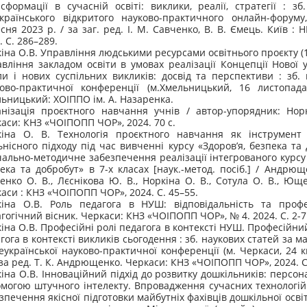
сформації в сучасній освіті: виклики, реалії, стратегії : зб
країнського відкритого науково-практичного онлайн-форуму
сня 2023 р. / за заг. ред. І. М. Савченко, В. В. Ємець. Київ :
. С. 286–289.
іна О.В. Управління людськими ресурсами освітнього проєкту (16
вління закладом освіти в умовах реалізації Концепції Нової у
и і нових суспільних викликів: досвід та перспективи : зб. 
ово-практичної конференції (м.Хмельницький, 16 листопада
ьницький: ХОІППО ім. А. Назаренка.
нізація проєктного навчання учнів / автор-упорядник: Нор
аси: КНЗ «ЧОІПОПП ЧОР», 2024. 70 с.
іна О. В. Технологія проєктного навчання як інструмент р
ьнісного підходу під час вивченні курсу «Здоров’я, безпека та 
ально-методичне забезпечення реалізації інтегрованого курсу 
ека та добробут» в 7-х класах [наук.-метод. посіб.] / Андрюще
енко О. В., Лєснікова Ю. В., Норкіна О. В., Сотула О. В., Юще
аси : КНЗ «ЧОІПОПП ЧОР», 2024. С. 45–55.
іна О.В. Роль педагога в НУШ: відповідальність та профес
гогічний вісник. Черкаси: КНЗ «ЧОІПОПП ЧОР», № 4. 2024. С. 2-7
іна О.В. Професійні ролі педагога в контексті НУШ. Професійни
гога в контексті викликів сьогодення : зб. наукових статей за 
сеукраїнської науково-практичної конференції (м. Черкаси, 24 к
/ за ред. Т. К. Андрющенко. Черкаси: КНЗ «ЧОІПОПП ЧОР», 2024. С
іна О.В. Інноваційний підхід до розвитку дошкільників: персона
могою штучного інтелекту. Впровадження сучасних технологій
зпечення якісної підготовки майбутніх фахівців дошкільної осві