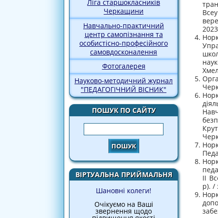
Ліга старшокласників
тран
Черкащини
Всеу
вере
Навчально-практичний
2023
центр самопізнання та
Норк
особистісно-професійного
Упра
самовдосконалення
школ
наук
Фотогалерея
Хмел
Орга
Науково-методичний журнал
Черк
"ПЕДАГОГІЧНИЙ ВІСНИК"
Норк
діял
ПОШУК ПО САЙТУ
Навч
безп
Пошук
Крут
Черк
Норк
Педа
Норк
педа
ВІРТУАЛЬНА ПРИЙМАЛЬНЯ
ІІ В
р). 
Шановні колеги!
Норк
допо
Очікуємо на Ваші
забе
звернення щодо
підвищення якості