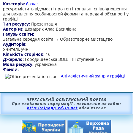
Категорія:
6 клас
ресурс містить відомості про тон і тональні співвідношення
для виявлення особливостей форми та передачі об’ємності у
графіці
Тип ресурсу:
Презентація
Автор(и):
Шендрик Алла Василівна
Галузь освіти:
Загальна середня освіта → Образотворче мистецтво
Аудиторія:
Учителі, учні
Кількість сторінок:
16
Джерело:
Городищенська ЗОШ І-ІІІ ступенів № 3
Мова ресурсу:
українська
Файли:
Анімалістичний жанр у графіці
ЧЕРКАСЬКИЙ ОСВІТЯНСЬКИЙ ПОРТАЛ
При копіюванні інформації - посилання на сайт:
http://oipopp.ed-sp.net
обов’язкове