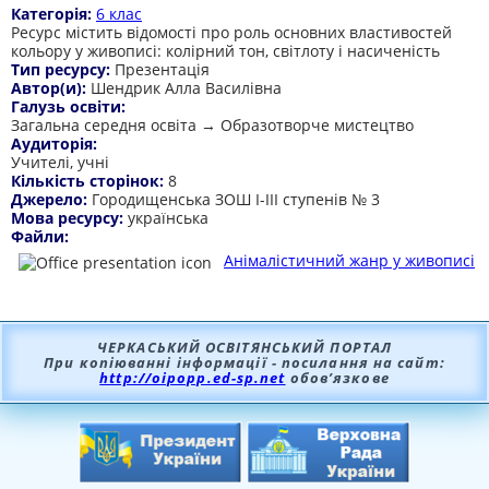
Категорія:
6 клас
Ресурс містить відомості про роль основних властивостей
кольору у живописі: колірний тон, світлоту і насиченість
Тип ресурсу:
Презентація
Автор(и):
Шендрик Алла Василівна
Галузь освіти:
Загальна середня освіта → Образотворче мистецтво
Аудиторія:
Учителі, учні
Кількість сторінок:
8
Джерело:
Городищенська ЗОШ І-ІІІ ступенів № 3
Мова ресурсу:
українська
Файли:
Анімалістичний жанр у живописі
ЧЕРКАСЬКИЙ ОСВІТЯНСЬКИЙ ПОРТАЛ
При копіюванні інформації - посилання на сайт:
http://oipopp.ed-sp.net
обов’язкове