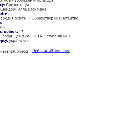
дтінків у зображенні природи
су:
Презентація
:
Шендрик Алла Василівна
віти:
середня освіта → Образотворче мистецтво
я:
чні
 сторінок:
17
:
Городищенська ЗОШ І-ІІІ ступенів № 3
урсу:
українська
Пейзажний живопис