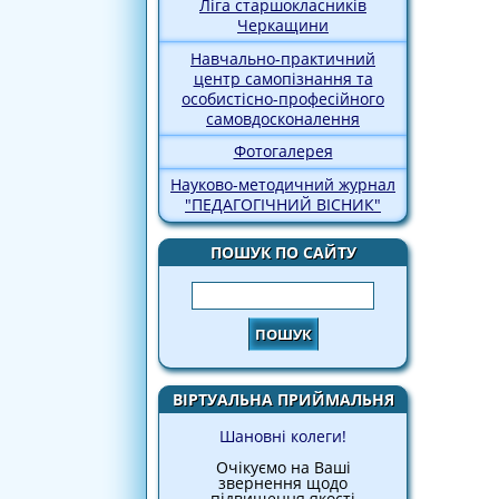
Ліга старшокласників
Черкащини
Навчально-практичний
центр самопізнання та
особистісно-професійного
самовдосконалення
Фотогалерея
Науково-методичний журнал
"ПЕДАГОГІЧНИЙ ВІСНИК"
ПОШУК ПО САЙТУ
Пошук
ВІРТУАЛЬНА ПРИЙМАЛЬНЯ
Шановні колеги!
Очікуємо на Ваші
звернення щодо
підвищення якості