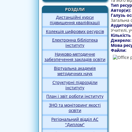
та його ві
Тип ресур
РОЗДІЛИ
Автор(и)
Галузь ос
Дистанційні курси
Загальна 
підвищення кваліфікації
Аудиторі
Учителі, у
Колекція цифрових ресурсів
Кількість
Електронна бібліотека
Джерело
Мова рес
інституту
Файли:
Науково-методичне
забезпечення закладів освіти
Віртуальна академія
методичних наук
Структурні підрозділи
інституту
План і звіт роботи інституту
ЗНО та моніторинг якості
освіти
Регіональний відділ АС
"Диплом"