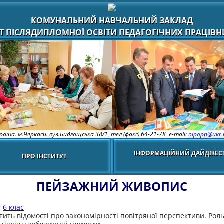
КОМУНАЛЬНИЙ НАВЧАЛЬНИЙ ЗАКЛАД
Т ПІСЛЯДИПЛОМНОЇ ОСВІТИ ПЕДАГОГІЧНИХ ПРАЦІВНИ
раїна. м.Черкаси. вул.Бидгощська 38/1,
тел (факс) 64-21-78, e-mail:
oipopp@ukr.
ІНФОРМАЦІЙНИЙ ДАЙДЖЕС
ПРО ІНСТИТУТ
ПЕЙЗАЖНИЙ ЖИВОПИС
:
6 клас
стить відомості про закономірності повітряної перспективи. Рол