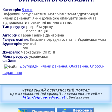
Категорія:
5 клас
Цифровий ресурс містить матеріал з теми "Другорядні
члени речення", який допоможе опанувати знання та
відпрацювати практичні вміння з теми.
Тип ресурсу:
розробка уроку
презентація
Автор(и):
Таран Галина Дмитрівна
Галузь освіти:
Загальна середня освіта → Українська мова
Аудиторія:
учителі
учні
Джерело:
Черкаський ОІПОПП
Мова ресурсу:
українська
Файли:
Другорядні члени речення. Обставина. Способи
вираження
ЧЕРКАСЬКИЙ ОСВІТЯНСЬКИЙ ПОРТАЛ
При копіюванні інформації - посилання на сайт:
http://oipopp.ed-sp.net
обов’язкове