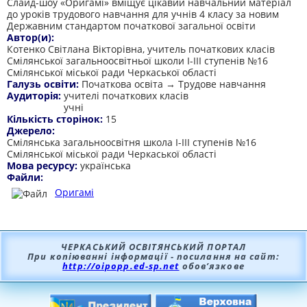
Слайд-шоу «Оригамі» вміщує цікавий навчальний матеріал
до уроків трудового навчання для учнів 4 класу за новим
Державним стандартом початкової загальної освіти
Автор(и):
Котенко Світлана Вікторівна, учитель початкових класів
Смілянської загальноосвітньої школи І-ІІІ ступенів №16
Смілянської міської ради Черкаської області
Галузь освіти:
Початкова освіта → Трудове навчання
Аудиторія:
учителі початкових класів
учні
Кількість сторінок:
15
Джерело:
Смілянська загальноосвітня школа І-ІІІ ступенів №16
Смілянської міської ради Черкаської області
Мова ресурсу:
українська
Файли:
Оригамі
ЧЕРКАСЬКИЙ ОСВІТЯНСЬКИЙ ПОРТАЛ
При копіюванні інформації - посилання на сайт:
http://oipopp.ed-sp.net
обов’язкове