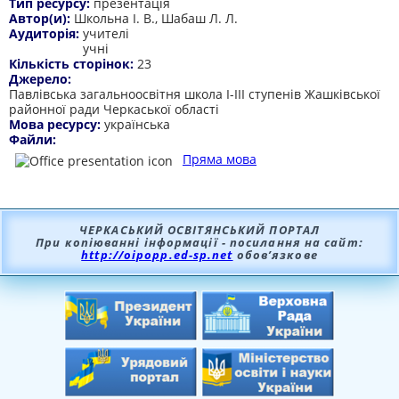
Тип ресурсу:
презентація
Автор(и):
Школьна І. В., Шабаш Л. Л.
Аудиторія:
учителі
учні
Кількість сторінок:
23
Джерело:
Павлівська загальноосвітня школа І-ІІІ ступенів Жашківської
районної ради Черкаської області
Мова ресурсу:
українська
Файли:
Пряма мова
ЧЕРКАСЬКИЙ ОСВІТЯНСЬКИЙ ПОРТАЛ
При копіюванні інформації - посилання на сайт:
http://oipopp.ed-sp.net
обов’язкове