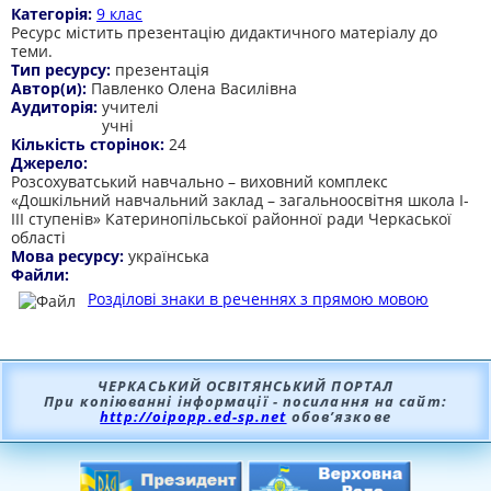
Категорія:
9 клас
Ресурс містить презентацію дидактичного матеріалу до
теми.
Тип ресурсу:
презентація
Автор(и):
Павленко Олена Василівна
Аудиторія:
учителі
учні
Кількість сторінок:
24
Джерело:
Розсохуватський навчально – виховний комплекс
«Дошкільний навчальний заклад – загальноосвітня школа І-
ІІІ ступенів» Катеринопільської районної ради Черкаської
області
Мова ресурсу:
українська
Файли:
Розділові знаки в реченнях з прямою мовою
ЧЕРКАСЬКИЙ ОСВІТЯНСЬКИЙ ПОРТАЛ
При копіюванні інформації - посилання на сайт:
http://oipopp.ed-sp.net
обов’язкове