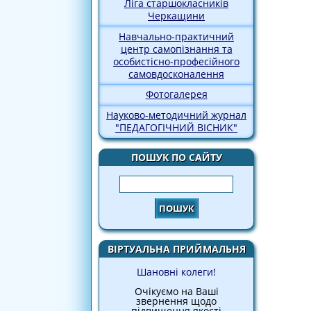
Ліга старшокласників
Черкащини
Навчально-практичний
центр самопізнання та
особистісно-професійного
самовдосконалення
Фотогалерея
Науково-методичний журнал
"ПЕДАГОГІЧНИЙ ВІСНИК"
ПОШУК ПО САЙТУ
Пошук
ВІРТУАЛЬНА ПРИЙМАЛЬНЯ
Шановні колеги!
Очікуємо на Ваші
звернення щодо
підвищення якості