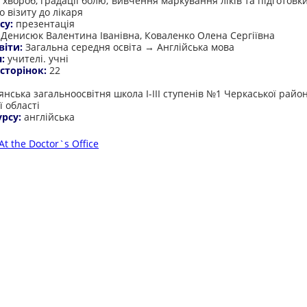
хвороб, градації болю; вивчення маркування ліків та підготовки
 візиту до лікаря
су:
презентація
:
Денисюк Валентина Іванівна, Коваленко Олена Сергіївна
віти:
Загальна середня освіта → Англійська мова
я:
учителі. учні
 сторінок:
22
:
янська загальноосвітня школа І-ІІІ ступенів №1 Черкаської райо
ї області
урсу:
англійська
At the Doctor`s Office