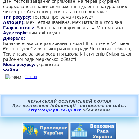
Дані тестові завдання спрямовані на перевірку рівня
сформованості навичок множення і ділення натуральних
чисел, розв’язування рівнянь та текстових задач
Тип ресурсу:
тестова програма «Test-W2»
Автор(и):
Мех Тетяна Іванівна, Мех Наталія Вікторівна
Галузь освіти:
Загальна середня освіта → Математика
Аудиторія:
вчителі та учні
Джерело:
Балаклеївська спеціалізована школа І-ІІІ ступенів №1 імені
Євгенії Гуглі Смілянської районної ради Черкаської області;
Теклинська загальноосвітня школа І-ІІ ступенів Смілянської
районної ради Черкаської області
Мова ресурсу:
українська
Файли:
Тести
ЧЕРКАСЬКИЙ ОСВІТЯНСЬКИЙ ПОРТАЛ
При копіюванні інформації - посилання на сайт:
http://oipopp.ed-sp.net
обов’язкове