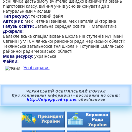
Усні лічба дасть змогу вчителю швидко визначити рівень
підготовки класу, вміння учнів усно виконувати дії з
натуральними числами
Тип ресурсу:
текстовий файл
Автор(и):
Мех Тетяна Іванівна, Мех Наталія Вікторівна
Галузь освіти:
Загальна середня освіта → Математика
Джерело:
Балаклеївська спеціалізована школа І-ІІІ ступенів №1 імені
Євгенії Гуглі Смілянської районної ради Черкаської області;
Теклинська загальноосвітня школа І-ІІ ступенів Смілянської
районної ради Черкаської області
Мова ресурсу:
українська
Файли:
Усні вправи.
ЧЕРКАСЬКИЙ ОСВІТЯНСЬКИЙ ПОРТАЛ
При копіюванні інформації - посилання на сайт:
http://oipopp.ed-sp.net
обов’язкове