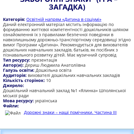
ЗАГАДКА)
Категорія:
Освітній напрям «Дитина в соціумі»
Даний електронний матеріал містить інформацію по
формуванню життєвої компетентності дошкільників шляхом
ознайомлення їх з правилами безпечної поведінки в
навколишньому дорожньо-транспортному середовищі згідно
вимог Програми «Дитина». Рекомендується для вихователів
дошкільних навчальних закладів, батьків, як посібник з
пізнавального розвитку дітей. Має музичний супровід
Тип ресурсу:
презентація
Автор(и):
Дериш Людмила Анатоліївна
Галузь освіти:
Дошкільна освіта
Аудиторія:
вихователі дошкільних навчальних закладів
Кількість сторінок:
10
Джерело:
Дошкільний навчальний заклад №1 «Ялинка» Шполянської
міської ради
Мова ресурсу:
українська
Файли:
Дорожні знаки – наші помічники. Частина ІІІ