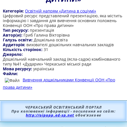
Категорія:
Освітній напрям «Дитина в соціумі»
Цифровий ресурс представлений презентацією, яка містить
інформацію і завдання для вивчення основних положень
Конвенції ООН «Про права дитини»
Тип ресурсу:
презентація
Автор(и):
Гриб Галина Вікторівна
Галузь освіти:
Дошкільна освіта
Аудиторія:
вихователі дошкільних навчальних закладів
Кількість сторінок:
31
Джерело:
Дошкільний навчальний заклад (ясла-садок) комбінованого
типу №41 «Дударик» Черкаської міської ради
Мова ресурсу:
українська
Файли:
Вивчення дошкільниками Конвенції ООН «Про
права дитини»
ЧЕРКАСЬКИЙ ОСВІТЯНСЬКИЙ ПОРТАЛ
При копіюванні інформації - посилання на сайт:
http://oipopp.ed-sp.net
обов’язкове