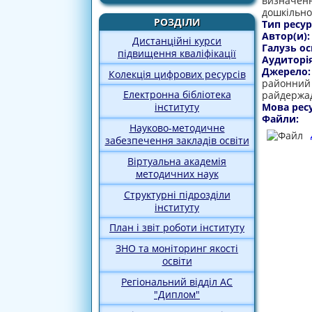
визначенн
дошкільног
РОЗДІЛИ
Тип ресур
Автор(и)
Дистанційні курси
Галузь ос
підвищення кваліфікації
Аудиторі
Джерело
Колекція цифрових ресурсів
районний 
Електронна бібліотека
райдержад
Мова рес
інституту
Файли:
Науково-методичне
забезпечення закладів освіти
Віртуальна академія
методичних наук
Структурні підрозділи
інституту
План і звіт роботи інституту
ЗНО та моніторинг якості
освіти
Регіональний відділ АС
"Диплом"