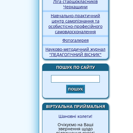
Ліга старшокласників
Черкащини
Навчально-практичний
центр самопізнання та
особистісно-професійного
самовдосконалення
Фотогалерея
Науково-методичний журнал
"ПЕДАГОГІЧНИЙ ВІСНИК"
ПОШУК ПО САЙТУ
Пошук
ВІРТУАЛЬНА ПРИЙМАЛЬНЯ
Шановні колеги!
Очікуємо на Ваші
звернення щодо
підвищення якості