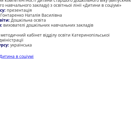
я компетентності дитини старшого дошкільного віку (випускни
о навчального закладу) з освітньої лінії «Дитини в соціумі»
су:
презентація
:
Гонтаренко Наталія Василівна
віти:
Дошкільна освіта
я:
вихователі дошкільних навчальних закладів
:
методичний кабінет відділу освіти Катеринопільської
міністрації
урсу:
українська
Дитина в соціумі