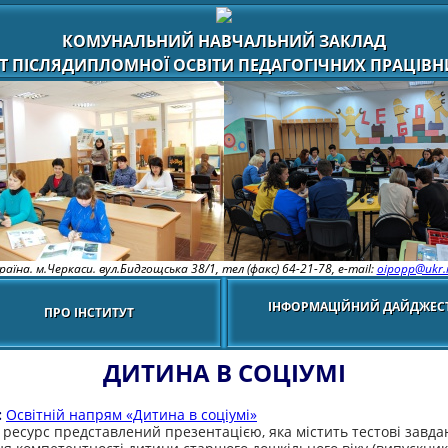
КОМУНАЛЬНИЙ НАВЧАЛЬНИЙ ЗАКЛАД
Т ПІСЛЯДИПЛОМНОЇ ОСВІТИ ПЕДАГОГІЧНИХ ПРАЦІВНИ
раїна. м.Черкаси. вул.Бидгощська 38/1,
тел (факс) 64-21-78, e-mail:
oipopp@ukr.
ІНФОРМАЦІЙНИЙ ДАЙДЖЕС
ПРО ІНСТИТУТ
ДИТИНА В СОЦІУМІ
:
Освітній напрям «Дитина в соціумі»
ресурс представлений презентацією, яка містить тестові завда