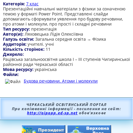
Категорія:
7 клас
Презентаційні навчальні матеріали з фізики за означеною
темою у форматі Power Point. Представлені слайди
допомагають сформувати уявлення про будову речовини,
про атоми і молекули, про прості і складні речовини
Тип ресурсу:
презентація
Автор(и):
Ляховецька Лідія Олексіївна
Галузь освіти:
Загальна середня освіта → Фізика
Аудиторія:
учителі. учні
Кількість сторінок:
11
Джерело:
Рацівська загальноосвітня школа І – ІІІ ступенів Чигиринської
районної ради Черкаської області
Мова ресурсу:
українська
Файли:
Будова речовини. Атоми і молекули
ЧЕРКАСЬКИЙ ОСВІТЯНСЬКИЙ ПОРТАЛ
При копіюванні інформації - посилання на сайт:
http://oipopp.ed-sp.net
обов’язкове