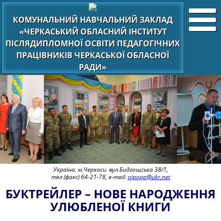
КОМУНАЛЬНИЙ НАВЧАЛЬНИЙ ЗАКЛАД
«ЧЕРКАСЬКИЙ ОБЛАСНИЙ ІНСТИТУТ
ПІСЛЯДИПЛОМНОЇ ОСВІТИ ПЕДАГОГІЧНИХ
ПРАЦІВНИКІВ ЧЕРКАСЬКОЇ ОБЛАСНОЇ
РАДИ»
Україна. м.Черкаси. вул.Бидгощська 38/1,
тел (факс) 64-21-78, e-mail:
oipopp@ukr.net
БУКТРЕЙЛЕР – НОВЕ НАРОДЖЕННЯ
УЛЮБЛЕНОЇ КНИГИ