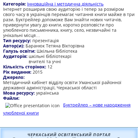
Категорія:
Інноваційна і методична діяльність
Інтернет розширив свою аудиторію і тепер за розміром
свого часу в українців перемагає читання книги майже в три
рази. Буктрейлер допоможе Вам знайти нових читачів,
привернути увагу до книги, коротко розповісти про
улюбленого письменника, книгу, село, незвичайні та
унікальні місця…
Тип ресурсу:
презентація
Автор(и):
Баранюк Тетяна Вікторівна
Галузь освіти:
Шкільна бібліотека
Аудиторія:
шкільні бібліотекарі
вчителі та учні
Кількість сторінок:
12
Рік видання:
2015
Джерело:
Методичний кабінет відділу освіти Уманської районної
державної адміністрації, Черкаської області
Мова ресурсу:
українська
Файли:
Буктрейлер – нове народження
улюбленої книги
ЧЕРКАСЬКИЙ ОСВІТЯНСЬКИЙ ПОРТАЛ